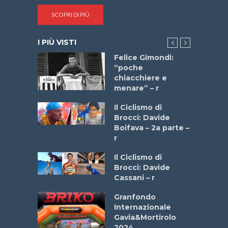
SCOPRI DI PIÙ
I PIÙ VISTI
do “La
Felice Gimondi:
a Bike
“poche
 2025”
chiacchiere e
menare” – r
a
Il Ciclismo di
stelli” –
Brocci: Davide
a
Boifava – 2a parte –
r
ne
Il Ciclismo di
o
Brocci: Davide
onale San
Cassani – r
ipressa –
Aprile
Granfondo
Internazionale
Gavia&Mortirolo
e Sea –
2024