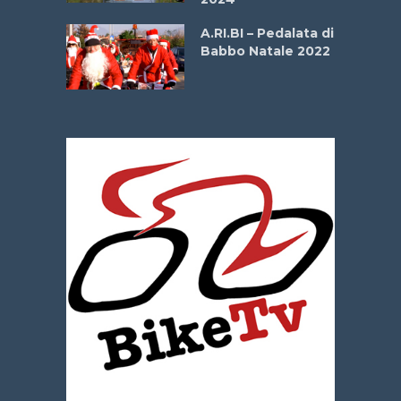
dei Poeti
A.RI.BI – Pedalata di
Babbo Natale 2022
La
 verde”