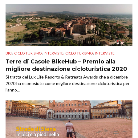
,
,
,
,
BICI
CICLO TURISMO
INTERVISTE
CICLO TURISMO
INTERVISTE
Terre di Casole BikeHub – Premio alla
migliore destinazione cicloturistica 2020
Si tratta del Lux Life Resorts & Retreats Awards che a dicembre
2020 ha riconosiuto come migliore destinazione cicloturistica per
l’anno...