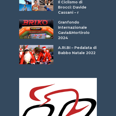
Il Ciclismo di
o
Brocci: Davide
onale San
Cassani – r
ipressa –
Aprile
Granfondo
Internazionale
Gavia&Mortirolo
e Sea –
2024
dei Poeti
A.RI.BI – Pedalata di
Babbo Natale 2022
La
 verde”