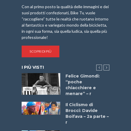
Con al primo posto la qualità delle immagini e dei
suoi prodotti confezionati, Bike Tv, vuole
“raccogliere” tutte le realtà che ruotano intorno
al fantastico e variegato mondo della bicicletta,
in ogni sua forma, sia quella ludica, sia quella più
professionale!
SCOPRI DI PIÙ
I PIÙ VISTI
do “La
Felice Gimondi:
a Bike
“poche
 2025”
chiacchiere e
menare” – r
a
Il Ciclismo di
stelli” –
Brocci: Davide
a
Boifava – 2a parte –
r
ne