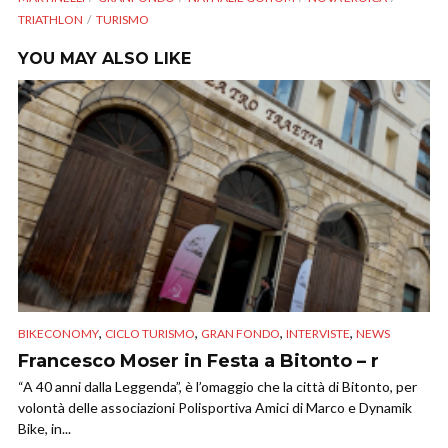
TRIATHLON
TURISMO
YOU MAY ALSO LIKE
,
,
,
,
BIKECONOMY
CICLO TURISMO
GRAN FONDO
INTERVISTE
NEWS
Francesco Moser in Festa a Bitonto – r
“A 40 anni dalla Leggenda”, è l’omaggio che la città di Bitonto, per
volontà delle associazioni Polisportiva Amici di Marco e Dynamik
Bike, in...