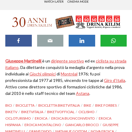
WATCH LATER
CINEMA MODE
Giuseppe Martinelli
è un
dirigente sportivo
ed ex
ciclista su strada
italiano
. Da dilettante conquistò la medaglia d’argento nella prova
individuale ai
Giochi olimpici
di
Montréal
1976; fu poi
professionista dal 1977 al 1985, vincendo tre tappe al
Giro d’Italia
.
Attivo come direttore sportivo di formazioni ciclistiche dal 1986,
dal 2010 è nello staff tecnico del team
Astana
.
BICI
BICICLETTA
BICICLETTA BIKETVITALIA
BIKE
BIKE FORBES
BIKETV
BIKETVITALIA
BIKETVOFFICIAL
CICLISMO
CICLOTURISMO
EROICA
EROICA BUONCONVENTO
EROICA
HISPANIA
EROICA MONTALCINO
GIANCARLO BROCCI
GIUSEPPE
MARTINELLI
GRANFONDO
NATHALIE GOITOM
NOVA EROICA