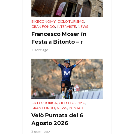
,
,
BIKECONOMY
CICLO TURISMO
,
,
GRAN FONDO
INTERVISTE
NEWS
Francesco Moser in
Festa a Bitonto – r
10 ore ago
,
,
CICLO STORICA
CICLO TURISMO
,
,
GRAN FONDO
NEWS
PUNTATE
Velò Puntata del 6
Agosto 2026
2 giorni ago