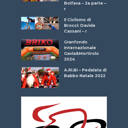
onale San
Boifava – 2a parte –
ipressa –
r
Aprile
Il Ciclismo di
Brocci: Davide
e Sea –
Cassani – r
dei Poeti
Granfondo
Internazionale
La
Gavia&Mortirolo
 verde”
2024
A.RI.BI – Pedalata di
mi –
Babbo Natale 2022
bato 14
2026