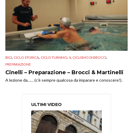
,
,
,
,
BICI
CICLO STORICA
CICLO TURISMO
IL CICLISMO DI BROCCI
PREPARAZIONE
Cinelli – Preparazione – Brocci & Martinelli
A lezione da…… (c’è sempre qualcosa da imparare e conoscere!).
ULTIMI VIDEO