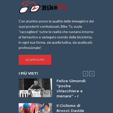
Con al primo posto la qualità delle immagini e dei
suoi prodotti confezionati, Bike Tv, vuole
“raccogliere” tutte le realtà che ruotano intorno
al fantastico e variegato mondo della bicicletta,
in ogni sua forma, sia quella ludica, sia quella più
professionale!
SCOPRI DI PIÙ
I PIÙ VISTI
a
Felice Gimondi:
stelli” –
“poche
a
chiacchiere e
menare” – r
ne
Il Ciclismo di
o
Brocci: Davide