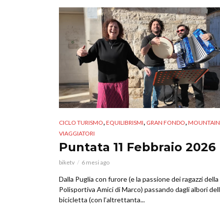
,
,
,
CICLO TURISMO
EQUILIBRISMI
GRAN FONDO
MOUNTAIN 
VIAGGIATORI
Puntata 11 Febbraio 2026
biketv
6 mesi ago
Dalla Puglia con furore (e la passione dei ragazzi della
Polisportiva Amici di Marco) passando dagli albori del
bicicletta (con l’altrettanta...