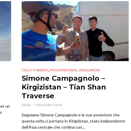
,
,
CICLO TURISMO
MOUNTAIN BIKE
VIAGGIATORI
Simone Campagnolo –
Kirgizistan – Tian Shan
Traverse
biketv
4 Dicembre 2024
er un
e
Seguiamo Simone Campagnolo e le sue avventure che
questa volta ci portano in Kirgizistan, stato indipendente
dell’Asia centrale che confina con...