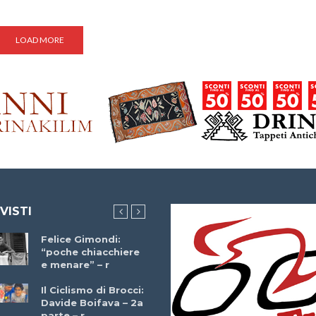
LOAD MORE
 VISTI
Felice Gimondi:
Brocci Incontra
“poche chiacchiere
Giuseppe Martinell
e menare” – r
– r
Il Ciclismo di Brocci:
Davide Boifava – 2a
Che cos’è il
parte – r