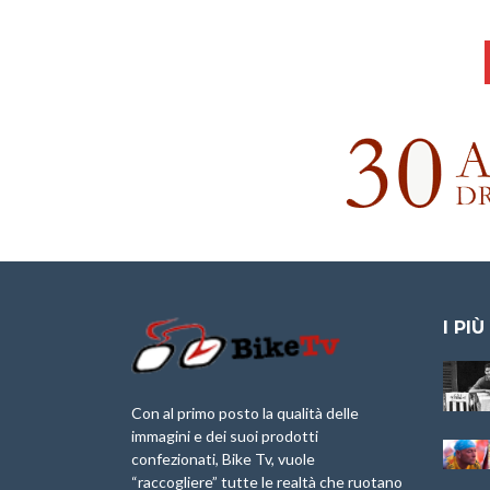
I PIÙ
Granfondo
Aspettando “La
Internazionale
Pellegrina Bike
Laigueglia 22
Marathon 2025”
Con al primo posto la qualità delle
Febbraio 2026
immagini e dei suoi prodotti
IX Ed. “Tra
confezionati, Bike Tv, vuole
Granfondo
Borghi&Castelli” –
“raccogliere” tutte le realtà che ruotano
Internazionale
Anteprima