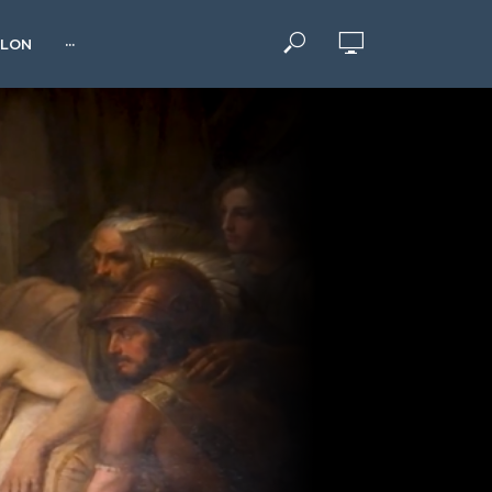
HLON
···