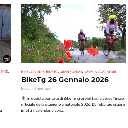
,
,
,
,
,
BIKE
BIKECONOMY
BIKETG
GRAN FONDO
NEWS
VIAGGIATORI
BikeTg 26 Gennaio 2026
biketv
6 mesi ago
In questa puntata di BikeTg ci proiettiamo verso l’inizio
ufficiale della stagione amatoriale 2026. L’8 febbraio si apre
la
infatti il calendario con...