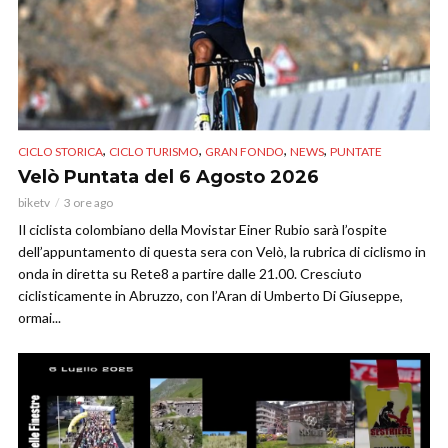
,
,
,
,
CICLO STORICA
CICLO TURISMO
GRAN FONDO
NEWS
PUNTATE
Velò Puntata del 6 Agosto 2026
biketv
3 ore ago
Il ciclista colombiano della Movistar Einer Rubio sarà l’ospite
dell’appuntamento di questa sera con Velò, la rubrica di ciclismo in
onda in diretta su Rete8 a partire dalle 21.00. Cresciuto
ciclisticamente in Abruzzo, con l’Aran di Umberto Di Giuseppe,
ormai...