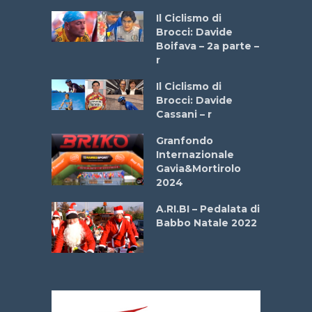
a
Il Ciclismo di
stelli” –
Brocci: Davide
a
Boifava – 2a parte –
r
ne
Il Ciclismo di
o
Brocci: Davide
onale San
Cassani – r
ipressa –
Aprile
Granfondo
Internazionale
Gavia&Mortirolo
e Sea –
2024
dei Poeti
A.RI.BI – Pedalata di
Babbo Natale 2022
La
 verde”