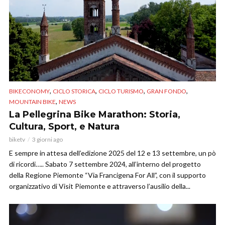
,
,
,
,
BIKECONOMY
CICLO STORICA
CICLO TURISMO
GRAN FONDO
,
MOUNTAIN BIKE
NEWS
La Pellegrina Bike Marathon: Storia,
Cultura, Sport, e Natura
biketv
3 giorni ago
E sempre in attesa dell’edizione 2025 del 12 e 13 settembre, un pò
di ricordi….. Sabato 7 settembre 2024, all’interno del progetto
della Regione Piemonte “Via Francigena For All”, con il supporto
organizzativo di Visit Piemonte e attraverso l’ausilio della...