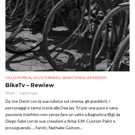
,
,
,
CICLO STORICA
CICLO TURISMO
GRAN FONDO
INTERVISTE
BikeTv – Rewiew
biketv
5 giorni ago
Da Joe Denti con la sua rubrica sul cinema, gli aneddoti, i
personaggi e tanta storia alla DeeJay Tri per una pura e sana
passione triathlon non senza fare un salto a Bagnatica (Bg) da
Diego Salvi con le sue creazioni a firma S.M. Custom Paint e
proseguendo…. Fantic, Nathalie Goitom...