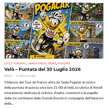
,
,
,
CICLO TURISMO
GRAN FONDO
NEWS
PUNTATE
Velò – Puntata del 30 Luglio 2026
biketv
1 settimana ago
Il bilancio del Tour de France vinto da Tadej Pogačar al centro
della puntata di questa sera (ore 21:00) di Velò, la rubrica di Rete8
interamente dedicata al ciclismo. Analisi, commenti e le pagelle
delle tre settimane della Grande Boucle in compagnia dell’ideatore
della...