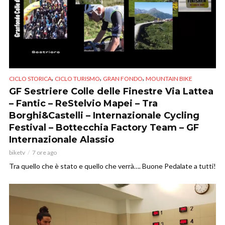
,
,
,
CICLO STORICA
CICLO TURISMO
GRAN FONDO
MOUNTAIN BIKE
GF Sestriere Colle delle Finestre Via Lattea
– Fantic – ReStelvio Mapei – Tra
Borghi&Castelli – Internazionale Cycling
Festival – Bottecchia Factory Team – GF
Internazionale Alassio
biketv
7 ore ago
Tra quello che è stato e quello che verrà…. Buone Pedalate a tutti!