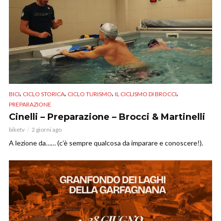
,
,
,
,
BICI
CICLO STORICA
CICLO TURISMO
IL CICLISMO DI BROCCI
PREPARAZIONE
Cinelli – Preparazione – Brocci & Martinelli
biketv
2 giorni ago
A lezione da…… (c’è sempre qualcosa da imparare e conoscere!).