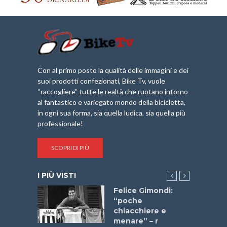
Con al primo posto la qualità delle immagini e dei
suoi prodotti confezionati, Bike Tv, vuole
“raccogliere” tutte le realtà che ruotano intorno
al fantastico e variegato mondo della bicicletta,
in ogni sua forma, sia quella ludica, sia quella più
professionale!
SCOPRI DI PIÙ
I PIÙ VISTI
do “La
Felice Gimondi:
a Bike
“poche
 2025”
chiacchiere e
menare” – r