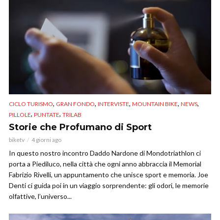
,
,
,
,
,
CICLO TURISMO
GRAN FONDO
INTERVISTE
MOUNTAIN BIKE
NEWS
,
,
PILLOLE
PUNTATE
TRILAB
Storie che Profumano di Sport
biketv
4 giorni ago
In questo nostro incontro Daddo Nardone di Mondotriathlon ci
porta a Piediluco, nella città che ogni anno abbraccia il Memorial
Fabrizio Rivelli, un appuntamento che unisce sport e memoria. Joe
Denti ci guida poi in un viaggio sorprendente: gli odori, le memorie
olfattive, l’universo...