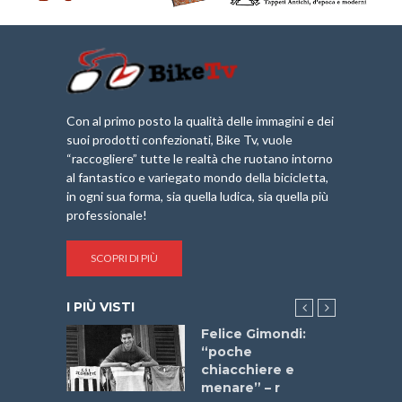
Con al primo posto la qualità delle immagini e dei
suoi prodotti confezionati, Bike Tv, vuole
“raccogliere” tutte le realtà che ruotano intorno
al fantastico e variegato mondo della bicicletta,
in ogni sua forma, sia quella ludica, sia quella più
professionale!
SCOPRI DI PIÙ
I PIÙ VISTI
a
Felice Gimondi:
stelli” –
“poche
a
chiacchiere e
menare” – r