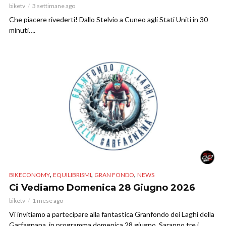
biketv
3 settimane ago
Che piacere rivederti! Dallo Stelvio a Cuneo agli Stati Uniti in 30
minuti….
,
,
,
BIKECONOMY
EQUILIBRISMI
GRAN FONDO
NEWS
Ci Vediamo Domenica 28 Giugno 2026
biketv
1 mese ago
Vi invitiamo a partecipare alla fantastica Granfondo dei Laghi della
Garfagnana, in programma domenica 28 giugno. Saranno tre i