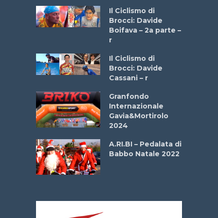
ne
Il Ciclismo di
o
Brocci: Davide
onale San
Boifava – 2a parte –
ipressa –
r
Aprile
Il Ciclismo di
Brocci: Davide
e Sea –
Cassani – r
dei Poeti
Granfondo
Internazionale
La
Gavia&Mortirolo
 verde”
2024
A.RI.BI – Pedalata di
mi –
Babbo Natale 2022
bato 14
2026