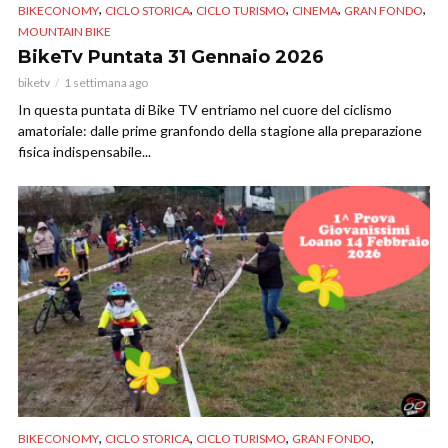
,
,
,
,
,
BIKECONOMY
CICLO STORICA
CICLO TURISMO
CINEMA
GRAN FONDO
MOUNTAIN BIKE
BikeTv Puntata 31 Gennaio 2026
biketv
1 settimana ago
In questa puntata di Bike TV entriamo nel cuore del ciclismo
amatoriale: dalle prime granfondo della stagione alla preparazione
fisica indispensabile...
,
,
,
,
BIKECONOMY
CICLO STORICA
CICLO TURISMO
GRAN FONDO