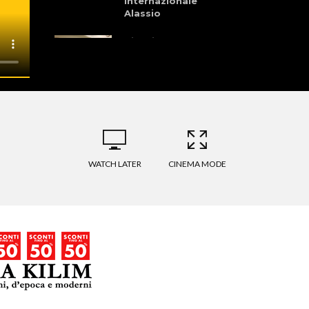
Internazionale
Alassio
Cinelli –
Preparazione –
Brocci & Martinelli
Granfondo dei
Laghi della
Garfagnana 28
Giugno 2026
WATCH LATER
CINEMA MODE