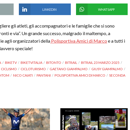
LINKEDIN
WHATSAPP
iere gli atleti, gli accompagnatori e le famiglie che si sono
ronti e via”. Un grande successo, malgrado il maltempo, a
ie agli organizzatori della
Polisportiva Amici di Marco
e a tutti i
davvero speciale!
A
BIKETV
BIKETVITALIA
BITONTO
BITRAIL
BITRAIL 23 MARZO 2025
CICLISMO
CICLOTURISMO
GAETANO GIAMPALMO
GIUSY GIAMPALMO
OITOM
NICO CAIATI
PANTANI
POLISPORTIVA AMICI DI MARCO
SECONDA