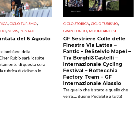
,
,
,
,
RICA
CICLO TURISMO
CICLO STORICA
CICLO TURISMO
,
,
,
NDO
NEWS
PUNTATE
GRAN FONDO
MOUNTAIN BIKE
untata del 6 Agosto
GF Sestriere Colle delle
Finestre Via Lattea –
Fantic – ReStelvio Mapei –
a colombiano della
Tra Borghi&Castelli –
Einer Rubio sarà l’ospite
Internazionale Cycling
ntamento di questa sera
Festival – Bottecchia
la rubrica di ciclismo in
Factory Team – GF
Internazionale Alassio
Tra quello che è stato e quello che
verrà…. Buone Pedalate a tutti!