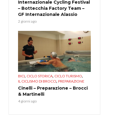
Internazionale Cycling Festival
– Bottecchia Factory Team –
GF Internazionale Alassio
2 giorni ago
,
,
,
BICI
CICLO STORICA
CICLO TURISMO
,
IL CICLISMO DI BROCCI
PREPARAZIONE
Cinelli – Preparazione – Brocci
& Martinelli
4 giorni ago