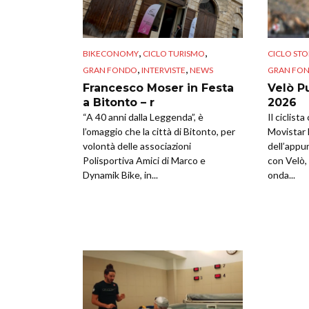
,
,
BIKECONOMY
CICLO TURISMO
CICLO STO
,
,
GRAN FONDO
INTERVISTE
NEWS
GRAN FO
Francesco Moser in Festa
Velò P
a Bitonto – r
2026
“A 40 anni dalla Leggenda”, è
Il ciclist
l’omaggio che la città di Bitonto, per
Movistar 
volontà delle associazioni
dell’appu
Polisportiva Amici di Marco e
con Velò, 
Dynamik Bike, in...
onda...