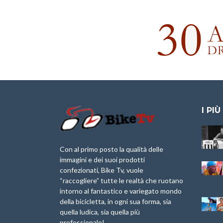
I PIÙ
Granfondo
IX Ed. “Tra
Internazionale
Borghi&Castelli” –
Laigueglia 22
Anteprima
Con al primo posto la qualità delle
Febbraio 2026
immagini e dei suoi prodotti
1a Edizione
confezionati, Bike Tv, vuole
Minerva Edizioni e
Granfondo
“raccogliere” tutte le realtà che ruotano
Giancarlo Brocci
Internazionale San
intorno al fantastico e variegato mondo
per “Bartali l’Ultimo
Lorenzo Cipressa –
della bicicletta, in ogni sua forma, sia
Eroico” – r
Sabato 5 Aprile
2025
quella ludica, sia quella più
Sulle Strade di
professionale!