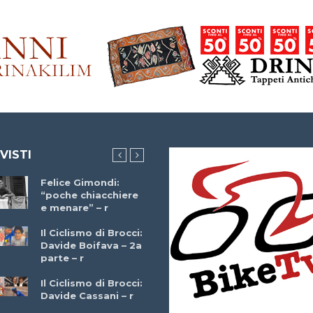
 VISTI
Felice Gimondi:
Brocci Incontra
“poche chiacchiere
Giuseppe Martinell
e menare” – r
– r
Il Ciclismo di Brocci:
Davide Boifava – 2a
Che cos’è il
parte – r
triathlon? Con
Simone Diamantini
Il Ciclismo di Brocci:
– r
Davide Cassani – r
Ottavio Bottechia 