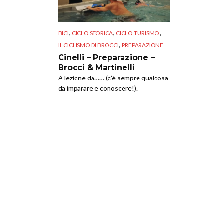
,
,
,
BICI
CICLO STORICA
CICLO TURISMO
,
IL CICLISMO DI BROCCI
PREPARAZIONE
Cinelli – Preparazione –
Brocci & Martinelli
A lezione da…… (c’è sempre qualcosa
da imparare e conoscere!).