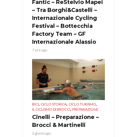
Fantic – ReStelvio Mapei
– Tra Borghi&Castelli –
Internazionale Cycling
Festival – Bottecchia
Factory Team – GF
Internazionale Alassio
7 ore ago
,
,
,
BICI
CICLO STORICA
CICLO TURISMO
,
IL CICLISMO DI BROCCI
PREPARAZIONE
Cinelli – Preparazione –
Brocci & Martinelli
2 giorni ago