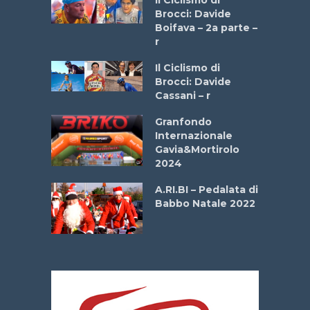
Il Ciclismo di
o
Brocci: Davide
onale San
Boifava – 2a parte –
ipressa –
r
Aprile
Il Ciclismo di
Brocci: Davide
e Sea –
Cassani – r
dei Poeti
Granfondo
Internazionale
La
Gavia&Mortirolo
 verde”
2024
A.RI.BI – Pedalata di
mi –
Babbo Natale 2022
bato 14
2026