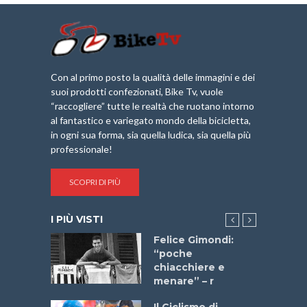
Con al primo posto la qualità delle immagini e dei
suoi prodotti confezionati, Bike Tv, vuole
“raccogliere” tutte le realtà che ruotano intorno
al fantastico e variegato mondo della bicicletta,
in ogni sua forma, sia quella ludica, sia quella più
professionale!
SCOPRI DI PIÙ
I PIÙ VISTI
a
Felice Gimondi:
stelli” –
“poche
a
chiacchiere e
menare” – r
ne