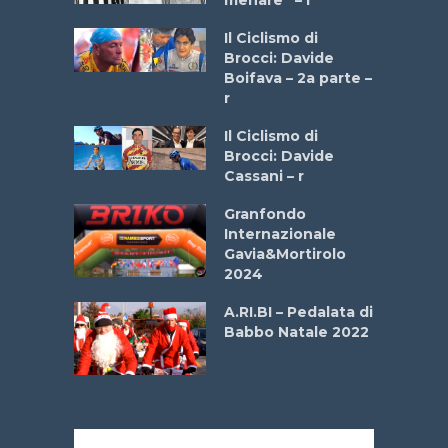
a
Il Ciclismo di
stelli” –
Brocci: Davide
a
Boifava – 2a parte –
r
ne
Il Ciclismo di
o
Brocci: Davide
onale San
Cassani – r
ipressa –
Aprile
Granfondo
Internazionale
Gavia&Mortirolo
e Sea –
2024
dei Poeti
A.RI.BI – Pedalata di
Babbo Natale 2022
La
 verde”