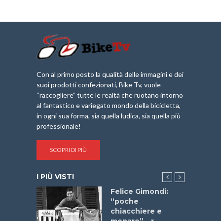
Con al primo posto la qualità delle immagini e dei
suoi prodotti confezionati, Bike Tv, vuole
“raccogliere” tutte le realtà che ruotano intorno
al fantastico e variegato mondo della bicicletta,
in ogni sua forma, sia quella ludica, sia quella più
professionale!
SCOPRI DI PIÙ
I PIÙ VISTI
do “La
Felice Gimondi:
a Bike
“poche
 2025”
chiacchiere e
menare” – r