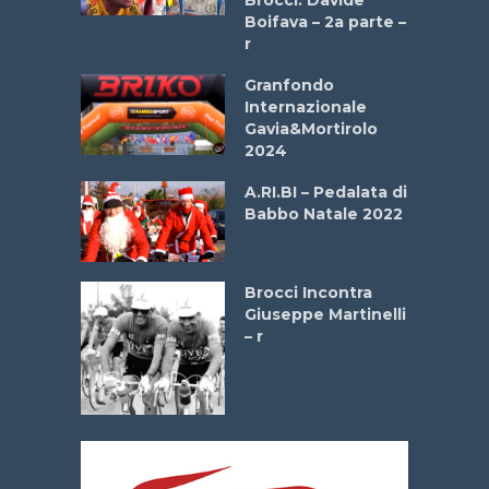
Brocci: Davide
onale San
Boifava – 2a parte –
ipressa –
r
Aprile
Granfondo
Internazionale
e Sea –
Gavia&Mortirolo
dei Poeti
2024
A.RI.BI – Pedalata di
La
Babbo Natale 2022
 verde”
Brocci Incontra
mi –
Giuseppe Martinelli
bato 14
– r
2026