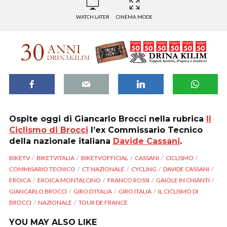
WATCH LATER
CINEMA MODE
Ospite oggi di Giancarlo Brocci nella rubrica
Il
Ciclismo di Brocci
l’ex Commissario Tecnico
della nazionale italiana
Davide Cassani
.
BIKETV
BIKETVITALIA
BIKETVOFFICIAL
CASSANI
CICLISMO
COMMISARIO TECNICO
CT NAZIONALE
CYCLING
DAVIDE CASSANI
EROICA
EROICA MONTALCINO
FRANCO ROSSI
GAIOLE IN CHIANTI
GIANCARLO BROCCI
GIRO D'ITALIA
GIRO ITALIA
IL CICLISMO DI
BROCCI
NAZIONALE
TOUR DE FRANCE
YOU MAY ALSO LIKE