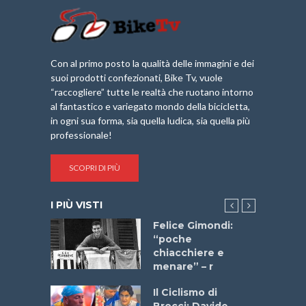
Con al primo posto la qualità delle immagini e dei
suoi prodotti confezionati, Bike Tv, vuole
“raccogliere” tutte le realtà che ruotano intorno
al fantastico e variegato mondo della bicicletta,
in ogni sua forma, sia quella ludica, sia quella più
professionale!
SCOPRI DI PIÙ
I PIÙ VISTI
a
Felice Gimondi:
stelli” –
“poche
a
chiacchiere e
menare” – r
ne
Il Ciclismo di
o