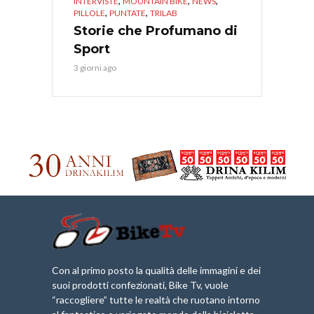
,
,
,
INTERVISTE
MOUNTAIN BIKE
NEWS
,
,
PILLOLE
PUNTATE
TRILAB
Storie che Profumano di
Sport
3 giorni ago
Con al primo posto la qualità delle immagini e dei
suoi prodotti confezionati, Bike Tv, vuole
“raccogliere” tutte le realtà che ruotano intorno