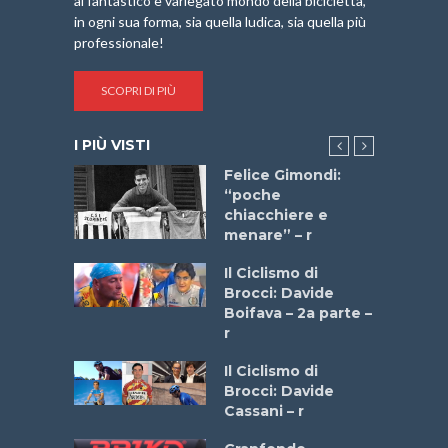
al fantastico e variegato mondo della bicicletta,
in ogni sua forma, sia quella ludica, sia quella più
professionale!
SCOPRI DI PIÙ
I PIÙ VISTI
do “La
Felice Gimondi:
a Bike
“poche
 2025”
chiacchiere e
menare” – r
a
Il Ciclismo di
stelli” –
Brocci: Davide
a
Boifava – 2a parte –
r
ne
Il Ciclismo di
o
Brocci: Davide
onale San
Cassani – r
ipressa –
Aprile