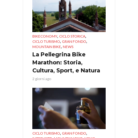
,
,
BIKECONOMY
CICLO STORICA
,
,
CICLO TURISMO
GRAN FONDO
,
MOUNTAIN BIKE
NEWS
La Pellegrina Bike
Marathon: Storia,
Cultura, Sport, e Natura
2 giorni ago
,
,
CICLO TURISMO
GRAN FONDO