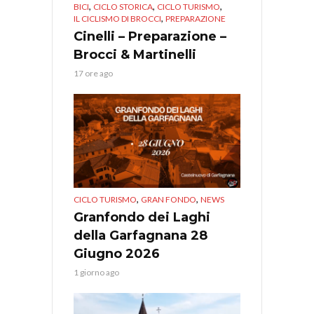
,
,
,
BICI
CICLO STORICA
CICLO TURISMO
,
IL CICLISMO DI BROCCI
PREPARAZIONE
Cinelli – Preparazione –
Brocci & Martinelli
17 ore ago
,
,
CICLO TURISMO
GRAN FONDO
NEWS
Granfondo dei Laghi
della Garfagnana 28
Giugno 2026
1 giorno ago