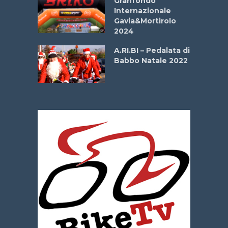
Granfondo
Internazionale
Gavia&Mortirolo
e Sea –
2024
dei Poeti
A.RI.BI – Pedalata di
Babbo Natale 2022
La
 verde”