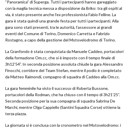
“Panoramica” di Superga. Tutti i partecipanti hanno gareggiato
con la maglia tecnica messa a disposizione da Briko: tra gli ospiti al
via, è stato presente anche l’ex professionista Fabio Felline. La
gara è stata quindi una grande festa per tutti i partecipanti. Alla
gara sono stati presenti, tra le autorità, l’assessore ai grandi
eventi del Comune di Torino, Domenico Carretta e Fabrizio
Rostagno, a capo della gestione del Motovelodromo di Torino.
La Granfondo è stata conquistata da Manuele Caddeo, portacolori
della formazione Om.cc, che si è imposto con il tempo finale di
3h12’54”. In seconda posizione assoluta chiude la gara Alessandro
Finocchi, corridore del Team Stefan, mentre il podio è completato
da Matteo Raimondi, compagno di squadra di Caddeo alla Om.cc.
La gara femminile ha visto il successo di Roberta Bussone,
portacolori della Rodman, che ha chiuso con il tempo di 3h21’25”.
Seconda posizione per la sua compagna di squadra Sabrina De
Marchi, mentre Olga Cappiello (Santini Squadra Corse) ottiene la
terza piazza.
La giornata si è conclusa con la cronometro nel Motovelodromo: i