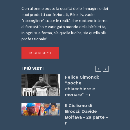
Con al primo posto la qualità delle immagini e dei
suoi prodotti confezionati, Bike Tv, vuole
“raccogliere” tutte le realtà che ruotano intorno
al fantastico e variegato mondo della bicicletta,
in ogni sua forma, sia quella ludica, sia quella più
professionale!
SCOPRI DI PIÙ
I PIÙ VISTI
do “La
Felice Gimondi:
a Bike
“poche
 2025”
chiacchiere e
menare” – r
a
Il Ciclismo di
stelli” –
Brocci: Davide
a
Boifava – 2a parte –
r