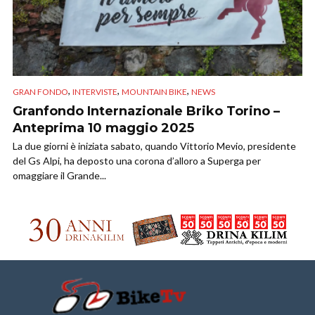
,
,
,
GRAN FONDO
INTERVISTE
MOUNTAIN BIKE
NEWS
Granfondo Internazionale Briko Torino –
Anteprima 10 maggio 2025
La due giorni è iniziata sabato, quando Vittorio Mevio, presidente
del Gs Alpi, ha deposto una corona d’alloro a Superga per
omaggiare il Grande...