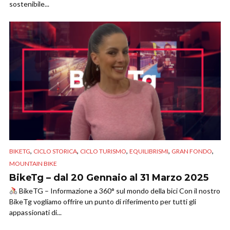
sostenibile...
,
,
,
,
,
BIKETG
CICLO STORICA
CICLO TURISMO
EQUILIBRISMI
GRAN FONDO
MOUNTAIN BIKE
BikeTg – dal 20 Gennaio al 31 Marzo 2025
BikeTG – Informazione a 360° sul mondo della bici Con il nostro
BikeTg vogliamo offrire un punto di riferimento per tutti gli
appassionati di...