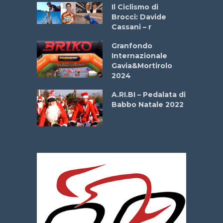
ne
Il Ciclismo di
o
Brocci: Davide
onale San
Cassani – r
ipressa –
Aprile
Granfondo
Internazionale
Gavia&Mortirolo
e Sea –
2024
dei Poeti
A.RI.BI – Pedalata di
Babbo Natale 2022
La
 verde”