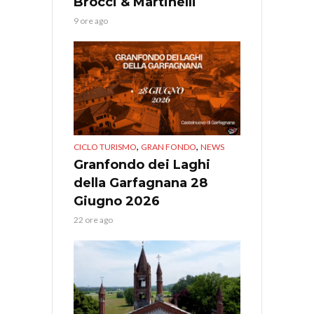
Brocci & Martinelli
9 ore ago
,
,
CICLO TURISMO
GRAN FONDO
NEWS
Granfondo dei Laghi
della Garfagnana 28
Giugno 2026
22 ore ago