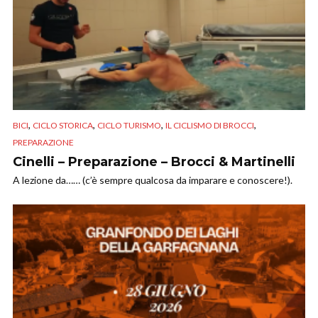
,
,
,
,
BICI
CICLO STORICA
CICLO TURISMO
IL CICLISMO DI BROCCI
PREPARAZIONE
Cinelli – Preparazione – Brocci & Martinelli
A lezione da…… (c’è sempre qualcosa da imparare e conoscere!).