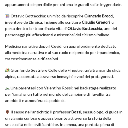
appuntamento imperdibile per chi ama le grandi salite leggendarie.
Ottavio Bottecchia: un mito da riscoprire
Giancarlo Brocci
,
inventore de L’Eroica, insieme allo scrittore
Claudio Gregori
, ci
porta dentro la straordinaria vita di
Ottavio Bottecchia
, uno dei
personaggi più affascinanti e misteriosi del ciclismo italiano.
Medicina narrativa dopo il Covid: un approfondimento dedicato
alla medicina narrativa e al suo ruolo nel periodo post-pandemico,
tra testimonianze e riflessioni.
Granfondo Sestriere Colle delle Finestre: un’altra grande sfida
alpina, raccontata attraverso immagini e voci dei protagonisti.
Una parentesi con Valentino Rossi: nel backstage realizzato
per Yamaha, un tuffo nel mondo del campione di Tavullia, tra
aneddoti e atmosfera da paddock.
Il sesso nell’antichità: Il professor
Bossi
, sessuologo, ci guida in
un viaggio curioso e appassionante attraverso la storia della
sessualità nelle civiltà antiche. Insomma, una puntata piena di