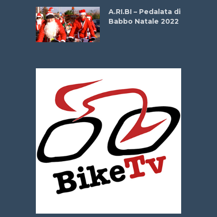
A.RI.BI – Pedalata di
Babbo Natale 2022
La
 verde”