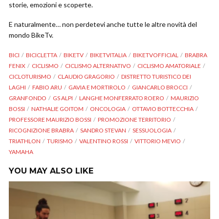
storie, emozioni e scoperte.
E naturalmente… non perdetevi anche tutte le altre novità del
mondo BikeTv.
BICI
BICICLETTA
BIKETV
BIKETVITALIA
BIKETVOFFICIAL
BRABRA
FENIX
CICLISMO
CICLISMO ALTERNATIVO
CICLISMO AMATORIALE
CICLOTURISMO
CLAUDIO GRAGORIO
DISTRETTO TURISTICO DEI
LAGHI
FABIO ARU
GAVIA E MORTIROLO
GIANCARLO BROCCI
GRANFONDO
GS ALPI
LANGHE MONFERRATO ROERO
MAURIZIO
BOSSI
NATHALIE GOITOM
ONCOLOGIA
OTTAVIO BOTTECCHIA
PROFESSORE MAURIZIO BOSSI
PROMOZIONE TERRITORIO
RICOGNIZIONE BRABRA
SANDRO STEVAN
SESSUOLOGIA
TRIATHLON
TURISMO
VALENTINO ROSSI
VITTORIO MEVIO
YAMAHA
YOU MAY ALSO LIKE