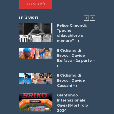
SCOPRI DI PIÙ
I PIÙ VISTI
do “La
Felice Gimondi:
a Bike
“poche
 2025”
chiacchiere e
menare” – r
a
Il Ciclismo di
stelli” –
Brocci: Davide
a
Boifava – 2a parte –
r
ne
Il Ciclismo di
o
Brocci: Davide
onale San
Cassani – r
ipressa –
Aprile
Granfondo
Internazionale
Gavia&Mortirolo
e Sea –
2024
dei Poeti