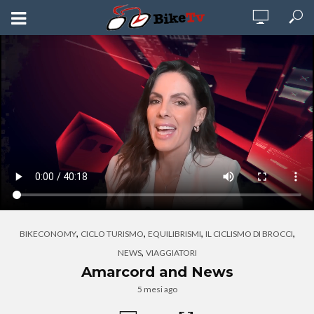
,
,
,
,
BIKECONOMY
CICLO TURISMO
EQUILIBRISMI
IL CICLISMO DI BROCCI
,
NEWS
VIAGGIATORI
Amarcord and News
5 mesi ago