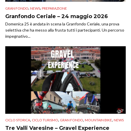
,
,
GRAN FONDO
NEWS
PREPARAZIONE
Granfondo Ceriale – 24 maggio 2026
Domenica 25 è andata in scena la Granfondo Ceriale, una prova
selettiva che ha messo alla frusta tutti i partecipanti. Un percorso
impegnativo...
,
,
,
,
CICLO STORICA
CICLO TURISMO
GRAN FONDO
MOUNTAIN BIKE
NEWS
Tre Valli Varesine – Gravel Experience