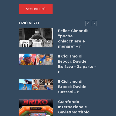
SCOPRI DI PIÙ
I PIÙ VISTI
do “La
Felice Gimondi:
a Bike
“poche
 2025”
chiacchiere e
menare” – r
a
Il Ciclismo di
stelli” –
Brocci: Davide
a
Boifava – 2a parte –
r
ne
Il Ciclismo di
o
Brocci: Davide
onale San
Cassani – r
ipressa –
Aprile
Granfondo
Internazionale
Gavia&Mortirolo
e Sea –