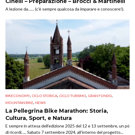
Cinelli – Preparazione – Brocci & Martinelli
A lezione da…… (c’è sempre qualcosa da imparare e conoscere!).
,
,
,
,
BIKECONOMY
CICLO STORICA
CICLO TURISMO
GRAN FONDO
,
MOUNTAIN BIKE
NEWS
La Pellegrina Bike Marathon: Storia,
Cultura, Sport, e Natura
E sempre in attesa dell’edizione 2025 del 12 e 13 settembre, un pò
di ricordi….. Sabato 7 settembre 2024, all’interno del progetto...