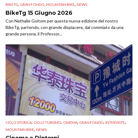
,
,
,
BIKETG
GRAN FONDO
MOUNTAIN BIKE
NEWS
BikeTg 15 Giugno 2026
Con Nathalie Goitom per questa nuova edizione del nostro
BikeTg, partendo, con grande dispiacere, dal commiato da una
grande persona, il Professor...
,
,
,
,
,
CICLO STORICA
CICLO TURISMO
CINEMA
GRAN FONDO
INTERVISTE
,
MOUNTAIN BIKE
NEWS