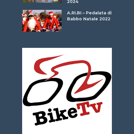
2024
dei Poeti
A.RI.BI – Pedalata di
Babbo Natale 2022
La
 verde”