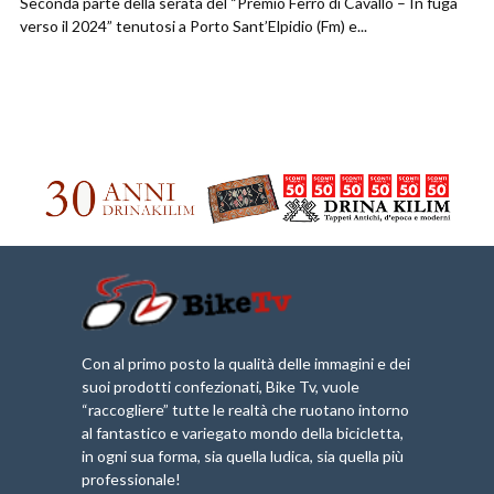
Seconda parte della serata del “Premio Ferro di Cavallo – In fuga
verso il 2024” tenutosi a Porto Sant’Elpidio (Fm) e...
Con al primo posto la qualità delle immagini e dei
suoi prodotti confezionati, Bike Tv, vuole
“raccogliere” tutte le realtà che ruotano intorno
al fantastico e variegato mondo della bicicletta,
in ogni sua forma, sia quella ludica, sia quella più
professionale!