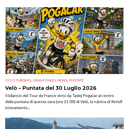
,
,
,
CICLO TURISMO
GRAN FONDO
NEWS
PUNTATE
Velò – Puntata del 30 Luglio 2026
Il bilancio del Tour de France vinto da Tadej Pogačar al centro
della puntata di questa sera (ore 21:00) di Velò, la rubrica di Rete8
interamente...