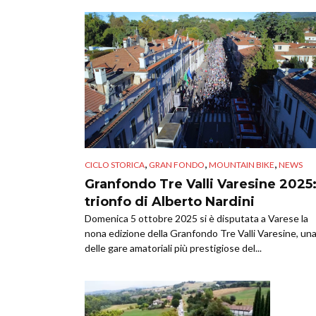
,
,
,
CICLO STORICA
GRAN FONDO
MOUNTAIN BIKE
NEWS
Granfondo Tre Valli Varesine 2025
trionfo di Alberto Nardini
Domenica 5 ottobre 2025 si è disputata a Varese la
nona edizione della Granfondo Tre Valli Varesine, un
delle gare amatoriali più prestigiose del...