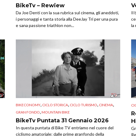
BikeTv – Rewiew
V
Da Joe Denti con la sua rubrica sul cinema, gli aneddoti,
Il
i personaggi e tanta storia alla DeeJay Tri per una pura
ce
e sana passione triathlon non...
la
,
,
,
,
BIKECONOMY
CICLO STORICA
CICLO TURISMO
CINEMA
CI
,
GRAN FONDO
MOUNTAIN BIKE
R
BikeTv Puntata 31 Gennaio 2026
H
In questa puntata di Bike TV entriamo nel cuore del
Gr
ciclismo amatoriale: dalle prime granfondo della
Re