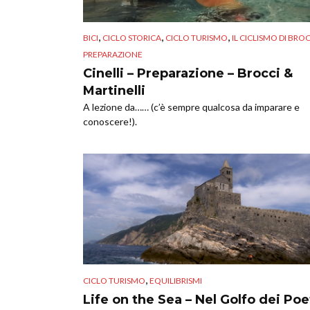
,
,
,
BICI
CICLO STORICA
CICLO TURISMO
IL CICLISMO DI BRO
PREPARAZIONE
Cinelli – Preparazione – Brocci &
Martinelli
A lezione da…… (c’è sempre qualcosa da imparare e
conoscere!).
,
CICLO TURISMO
EQUILIBRISMI
Life on the Sea – Nel Golfo dei Poe