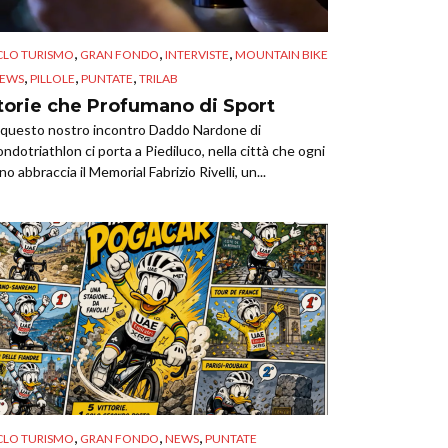
,
,
,
CLO TURISMO
GRAN FONDO
INTERVISTE
MOUNTAIN BIKE
,
,
,
EWS
PILLOLE
PUNTATE
TRILAB
torie che Profumano di Sport
 questo nostro incontro Daddo Nardone di
ndotriathlon ci porta a Piediluco, nella città che ogni
no abbraccia il Memorial Fabrizio Rivelli, un...
,
,
,
CLO TURISMO
GRAN FONDO
NEWS
PUNTATE