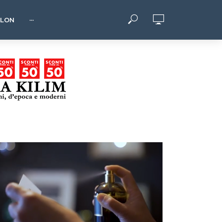
HLON
···