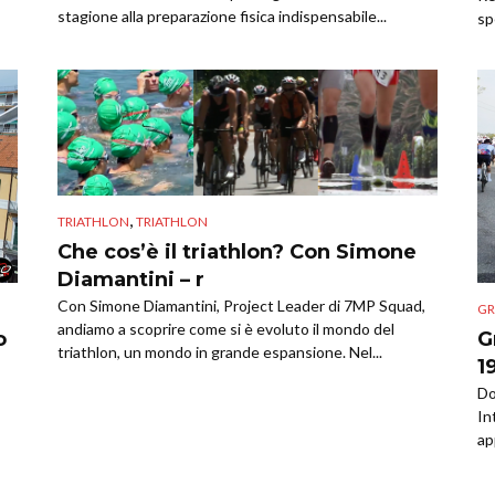
stagione alla preparazione fisica indispensabile...
sp
,
TRIATHLON
TRIATHLON
Che cos’è il triathlon? Con Simone
Diamantini – r
Con Simone Diamantini, Project Leader di 7MP Squad,
GR
andiamo a scoprire come si è evoluto il mondo del
o
G
triathlon, un mondo in grande espansione. Nel...
1
Do
In
ap