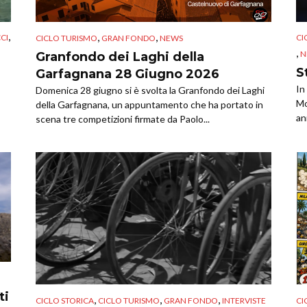
,
,
,
CCI
CI
CICLO TURISMO
GRAN FONDO
NEWS
,
N
Granfondo dei Laghi della
S
Garfagnana 28 Giugno 2026
In
Domenica 28 giugno si è svolta la Granfondo dei Laghi
Mo
della Garfagnana, un appuntamento che ha portato in
an
scena tre competizioni firmate da Paolo...
ti
,
,
,
CICLO STORICA
CICLO TURISMO
GRAN FONDO
INTERVISTE
CI