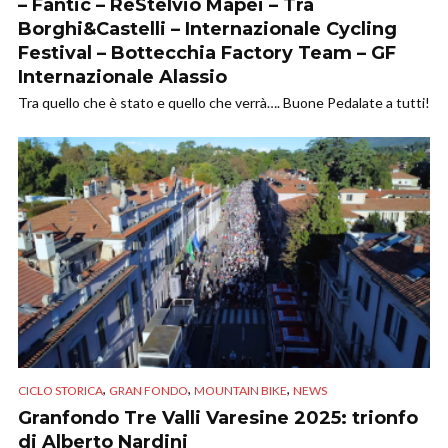
– Fantic – ReStelvio Mapei – Tra
Borghi&Castelli – Internazionale Cycling
Festival – Bottecchia Factory Team – GF
Internazionale Alassio
Tra quello che è stato e quello che verrà…. Buone Pedalate a tutti!
,
,
,
CICLO STORICA
GRAN FONDO
MOUNTAIN BIKE
NEWS
Granfondo Tre Valli Varesine 2025: trionfo
di Alberto Nardini