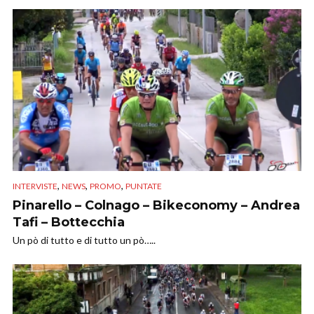
,
,
,
INTERVISTE
NEWS
PROMO
PUNTATE
Pinarello – Colnago – Bikeconomy – Andrea
Tafi – Bottecchia
Un pò di tutto e di tutto un pò…..