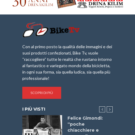
Con al primo posto la qualità delle immagini e dei
suoi prodotti confezionati, Bike Tv, vuole
“raccogliere” tutte le realtà che ruotano intorno
al fantastico e variegato mondo della bicicletta,
in ogni sua forma, sia quella ludica, sia quella più
professionale!
SCOPRI DI PIÙ
I PIÙ VISTI
a
Felice Gimondi:
stelli” –
“poche
a
chiacchiere e