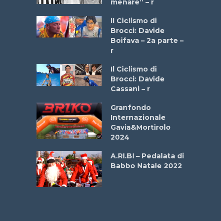
menare” – r
ne
Il Ciclismo di
o
Brocci: Davide
onale San
Boifava – 2a parte –
ipressa –
r
Aprile
Il Ciclismo di
Brocci: Davide
e Sea –
Cassani – r
dei Poeti
Granfondo
Internazionale
La
Gavia&Mortirolo
 verde”
2024
A.RI.BI – Pedalata di
mi –
Babbo Natale 2022
bato 14
2026