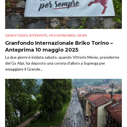
,
,
,
GRAN FONDO
INTERVISTE
MOUNTAIN BIKE
NEWS
Granfondo Internazionale Briko Torino –
Anteprima 10 maggio 2025
La due giorni è iniziata sabato, quando Vittorio Mevio, presidente
del Gs Alpi, ha deposto una corona d’alloro a Superga per
omaggiare il Grande...