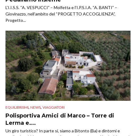
L’I.I.S.S. “A. VESPUCCI” – Molfetta e l’I.P.S.I.A. “A. BANTI” –
Giovinazzo, nell’ambito del “PROGETTO ACCOGLIENZA”,
Progetto...
,
,
EQUILIBRISMI
NEWS
VIAGGIATORI
Polisportiva Amici di Marco – Torre di
Lerma e….
Un giro turistico? In parte si, siamo a Bitonto (Ba) e dintorni e