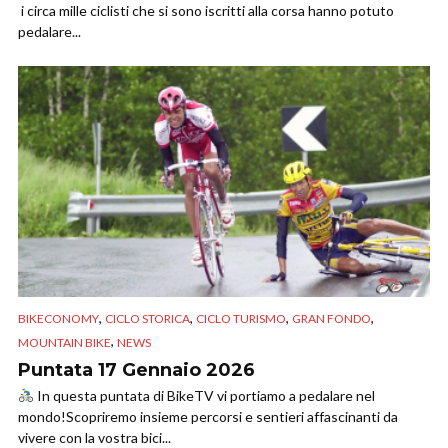
i circa mille ciclisti che si sono iscritti alla corsa hanno potuto
pedalare...
,
,
,
,
BIKECONOMY
CICLO STORICA
CICLO TURISMO
GRAN FONDO
,
MOUNTAIN BIKE
NEWS
Puntata 17 Gennaio 2026
In questa puntata di BikeTV vi portiamo a pedalare nel
mondo!Scopriremo insieme percorsi e sentieri affascinanti da
vivere con la vostra bici...