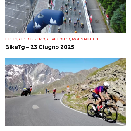
,
,
,
BIKETG
CICLO TURISMO
GRAN FONDO
MOUNTAIN BIKE
BikeTg – 23 Giugno 2025