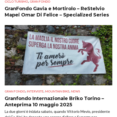
,
CICLO TURISMO
GRAN FONDO
GranFondo Gavia e Mortirolo – ReStelvio
Mapei Omar Di Felice – Specialized Series
,
,
,
GRAN FONDO
INTERVISTE
MOUNTAIN BIKE
NEWS
Granfondo Internazionale Briko Torino –
Anteprima 10 maggio 2025
La due giorni è iniziata sabato, quando Vittorio Mevio, presidente
del Gs Alpi, ha deposto una corona d’alloro a Superga per