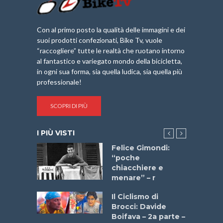
Con al primo posto la qualità delle immagini e dei
suoi prodotti confezionati, Bike Tv, vuole
“raccogliere” tutte le realtà che ruotano intorno
al fantastico e variegato mondo della bicicletta,
in ogni sua forma, sia quella ludica, sia quella più
professionale!
SCOPRI DI PIÙ
I PIÙ VISTI
do “La
Felice Gimondi:
a Bike
“poche
 2025”
chiacchiere e
menare” – r
a
Il Ciclismo di
stelli” –
Brocci: Davide
a
Boifava – 2a parte –