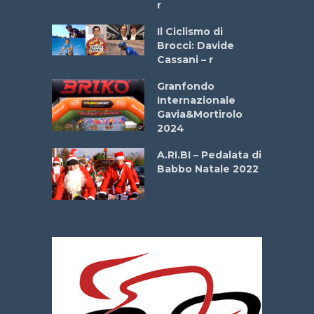
r
ne
Il Ciclismo di
o
Brocci: Davide
onale San
Cassani – r
ipressa –
Aprile
Granfondo
Internazionale
Gavia&Mortirolo
e Sea –
2024
dei Poeti
A.RI.BI – Pedalata di
Babbo Natale 2022
La
 verde”