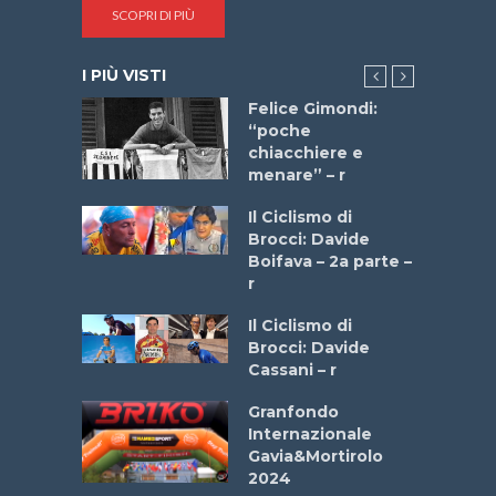
SCOPRI DI PIÙ
I PIÙ VISTI
a
Felice Gimondi:
stelli” –
“poche
a
chiacchiere e
menare” – r
ne
Il Ciclismo di
o
Brocci: Davide
onale San
Boifava – 2a parte –
ipressa –
r
Aprile
Il Ciclismo di
Brocci: Davide
e Sea –
Cassani – r
dei Poeti
Granfondo
Internazionale
La
Gavia&Mortirolo
 verde”
2024