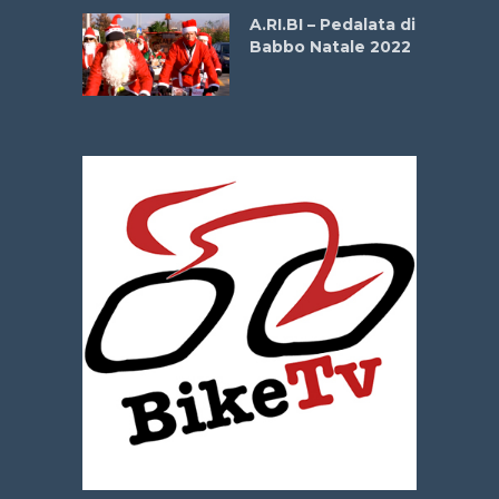
A.RI.BI – Pedalata di
mi –
Babbo Natale 2022
bato 14
2026