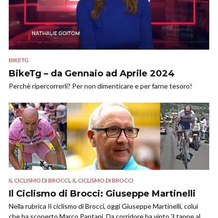
BIKETG
BikeTg – da Gennaio ad Aprile 2024
Perchè ripercorrerli? Per non dimenticare e per farne tesoro!
,
IL CICLISMO DI BROCCI
IL CICLISMO DI BROCCI
Il Ciclismo di Brocci: Giuseppe Martinelli
Nella rubrica Il ciclismo di Brocci, oggi Giuseppe Martinelli, colui
che ha scoperto Marco Pantani. Da corridore ha vinto 3 tappe al