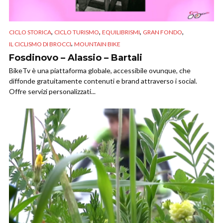
,
,
,
,
CICLO STORICA
CICLO TURISMO
EQUILIBRISMI
GRAN FONDO
,
IL CICLISMO DI BROCCI
MOUNTAIN BIKE
Fosdinovo – Alassio – Bartali
BikeTv è una piattaforma globale, accessibile ovunque, che
diffonde gratuitamente contenuti e brand attraverso i social.
Offre servizi personalizzati...