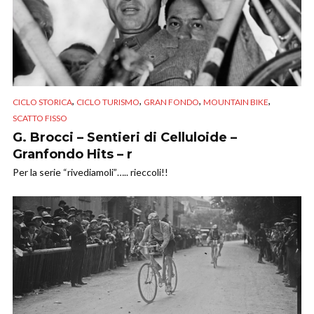
,
,
,
,
CICLO STORICA
CICLO TURISMO
GRAN FONDO
MOUNTAIN BIKE
SCATTO FISSO
G. Brocci – Sentieri di Celluloide –
Granfondo Hits – r
Per la serie “rivediamoli”….. rieccoli!!