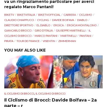
va un ringraziamento particolare per averci
regalato Marco Pantani!
BIKETV
BIKETVITALIA
BIKETVOFFICIAL
CARRERA
CICLISMO
CLAUDIO CHIAPPUCCI
CYCLING
DAVIDE BOIFAVA
DIABLO
DIRETTORE SPORTIVO
EL DIABLO
EROICA
EROICA MONTALCINO
GIANCARLO BROCCI
GIRO D'ITALIA
GIUSEPPE MARTINELLI
IL
CICLISMO DI BROCCI
MARCO PANTANI
MARTINELLI
PANTANI
PIRATA
TOUR DE FRANCE
VISENTIN
ZIMMERMAN
YOU MAY ALSO LIKE
,
IL CICLISMO DI BROCCI
IL CICLISMO DI BROCCI
Il Ciclismo di Brocci: Davide Boifava – 2a
parte – r