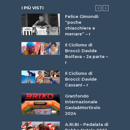
I PIÙ VISTI
do “La
Felice Gimondi:
a Bike
“poche
 2025”
chiacchiere e
menare” – r
a
Il Ciclismo di
stelli” –
Brocci: Davide
a
Boifava – 2a parte –
r
ne
Il Ciclismo di
o
Brocci: Davide
onale San
Cassani – r
ipressa –
Aprile
Granfondo
Internazionale
Gavia&Mortirolo
e Sea –
2024
dei Poeti
A.RI.BI – Pedalata di