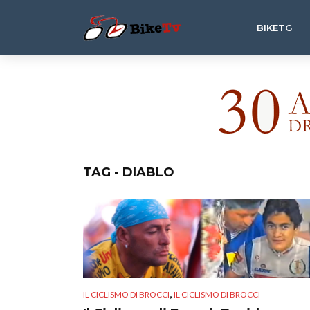
BIKETG
TAG - DIABLO
,
IL CICLISMO DI BROCCI
IL CICLISMO DI BROCCI