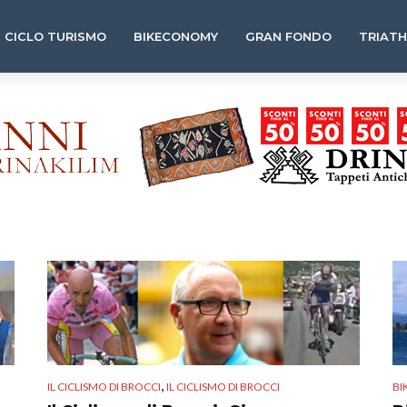
CICLO TURISMO
BIKECONOMY
GRAN FONDO
TRIAT
,
IL CICLISMO DI BROCCI
IL CICLISMO DI BROCCI
BI