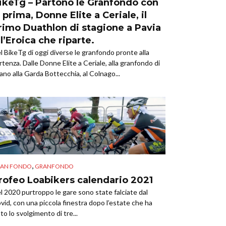
ikeTg – Partono le Granfondo con
a prima, Donne Elite a Ceriale, il
rimo Duathlon di stagione a Pavia
 l’Eroica che riparte.
l BikeTg di oggi diverse le granfondo pronte alla
rtenza. Dalle Donne Elite a Ceriale, alla granfondo di
ano alla Garda Bottecchia, al Colnago...
,
AN FONDO
GRANFONDO
rofeo Loabikers calendario 2021
l 2020 purtroppo le gare sono state falciate dal
vid, con una piccola finestra dopo l’estate che ha
sto lo svolgimento di tre...