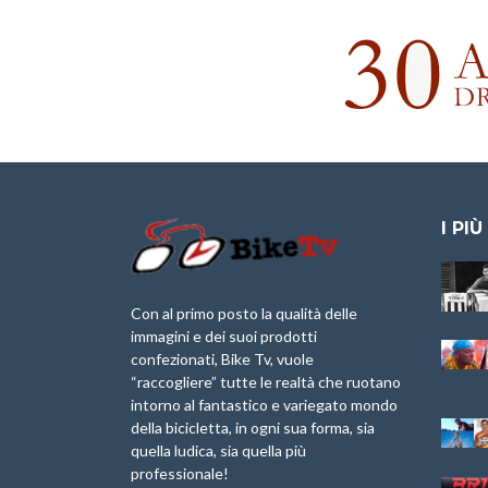
I PIÙ
Granfondo
Aspettando “La
Internazionale
Pellegrina Bike
Briko Torino – 11
Marathon 2025”
Con al primo posto la qualità delle
Maggio 2025 – r
immagini e dei suoi prodotti
IX Ed. “Tra
confezionati, Bike Tv, vuole
Granfondo
Borghi&Castelli” –
“raccogliere” tutte le realtà che ruotano
Internazionale
Anteprima
intorno al fantastico e variegato mondo
Laigueglia 22
della bicicletta, in ogni sua forma, sia
Febbraio 2026
1a Edizione
Granfondo
quella ludica, sia quella più
Minerva Edizioni e
Internazionale San
professionale!
Giancarlo Brocci
Lorenzo Cipressa –