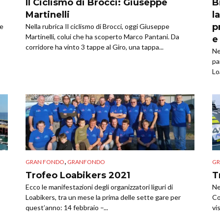
Il Ciclismo di Brocci: Giuseppe
B
Martinelli
l
p
te
Nella rubrica Il ciclismo di Brocci, oggi Giuseppe
Martinelli, colui che ha scoperto Marco Pantani. Da
e
corridore ha vinto 3 tappe al Giro, una tappa...
Ne
pa
Lo
,
GRAN FONDO
GRANFONDO
GR
Trofeo Loabikers 2021
T
Ecco le manifestazioni degli organizzatori liguri di
Ne
Loabikers, tra un mese la prima delle sette gare per
Co
quest’anno: 14 febbraio –...
vi