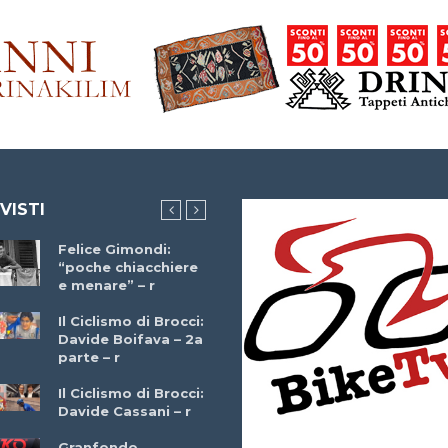
 VISTI
Felice Gimondi:
Brocci Incontra
“poche chiacchiere
Giuseppe Martinell
e menare” – r
– r
Il Ciclismo di Brocci:
Davide Boifava – 2a
Che cos’è il
parte – r
triathlon? Con
Simone Diamantini
Il Ciclismo di Brocci:
– r
Davide Cassani – r
2a BITRAIL 23
Granfondo