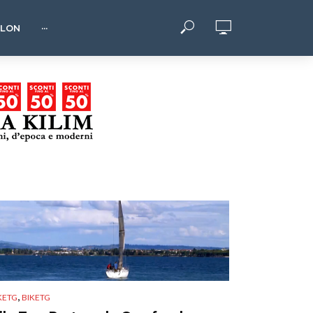
HLON
···
,
KETG
BIKETG