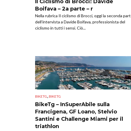
Il Ciclismo di Brocci: Davide
Boifava – 2a parte – r
Nella rubrica Il ciclismo di Brocci, oggi la seconda par
dell’intervista a Davide Boifava, professionista del
ciclismo in tutti i sensi. Ciò...
,
BIKETG
BIKETG
BikeTg – InSuperAbile sulla
Francigena, GF Loano, Stelvio
Santini e Challenge Miami per il
triathlon