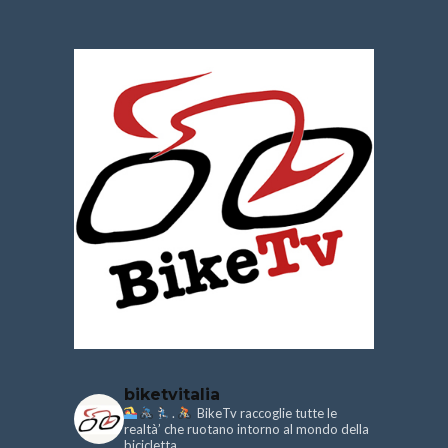
biketvitalia
.
BikeTv raccoglie tutte le
realtà’ che ruotano intorno al mondo della
bicicletta.