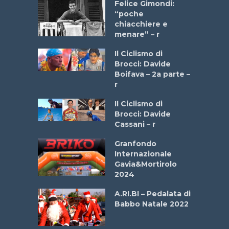
do “La
Felice Gimondi:
a Bike
“poche
 2025”
chiacchiere e
menare” – r
a
Il Ciclismo di
stelli” –
Brocci: Davide
a
Boifava – 2a parte –
r
ne
Il Ciclismo di
o
Brocci: Davide
onale San
Cassani – r
ipressa –
Aprile
Granfondo
Internazionale
Gavia&Mortirolo
e Sea –
2024
dei Poeti
A.RI.BI – Pedalata di
Babbo Natale 2022
La
 verde”