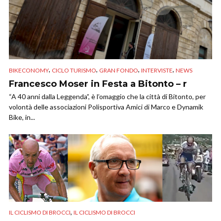
,
,
,
,
BIKECONOMY
CICLO TURISMO
GRAN FONDO
INTERVISTE
NEWS
Francesco Moser in Festa a Bitonto – r
“A 40 anni dalla Leggenda”, è l’omaggio che la città di Bitonto, per
volontà delle associazioni Polisportiva Amici di Marco e Dynamik
Bike, in...
,
IL CICLISMO DI BROCCI
IL CICLISMO DI BROCCI