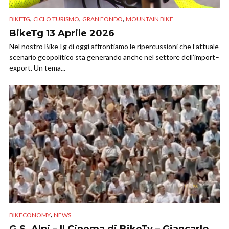
,
,
,
BIKETG
CICLO TURISMO
GRAN FONDO
MOUNTAIN BIKE
BikeTg 13 Aprile 2026
Nel nostro BikeTg di oggi affrontiamo le ripercussioni che l’attuale
scenario geopolitico sta generando anche nel settore dell’import–
export. Un tema...
,
BIKECONOMY
NEWS
G.S. Alpi – Il Cinema di BikeTv – Giancarlo