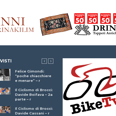
 VISTI
Felice Gimondi:
Brocci Incontra
“poche chiacchiere
Giuseppe Martinell
e menare” – r
– r
Il Ciclismo di Brocci:
Davide Boifava – 2a
Che cos’è il
parte – r
triathlon? Con
Simone Diamantini
Il Ciclismo di Brocci:
– r
Davide Cassani – r