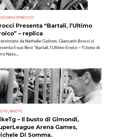
 CICLISMO DI BROCCI
rocci Presenta “Bartali, l’Ultimo
roico” – replica
tervistato da Nathalie Goitom, Giancarlo Brocci ci
esenta il suo libro “Bartali, l’Ultimo Eroico – l’Uomo di
rro Nato...
,
KETG
BIKETG
ikeTg – Il busto di Gimondi,
uperLeague Arena Games,
ichele Di Somma.