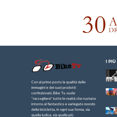
I PIÙ
Granfondo
Aspettando “La
Internazionale
Pellegrina Bike
Briko Torino – 11
Marathon 2025”
Con al primo posto la qualità delle
Maggio 2025 – r
immagini e dei suoi prodotti
IX Ed. “Tra
confezionati, Bike Tv, vuole
Granfondo
Borghi&Castelli” –
“raccogliere” tutte le realtà che ruotano
Internazionale
Anteprima
intorno al fantastico e variegato mondo
Laigueglia 22
della bicicletta, in ogni sua forma, sia
Febbraio 2026
1a Edizione
Granfondo
quella ludica, sia quella più