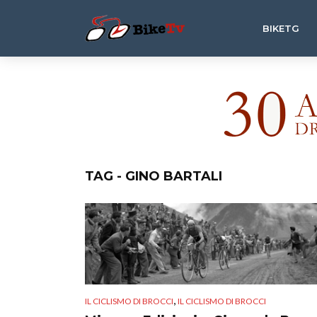
BIKETG
TAG - GINO BARTALI
,
IL CICLISMO DI BROCCI
IL CICLISMO DI BROCCI