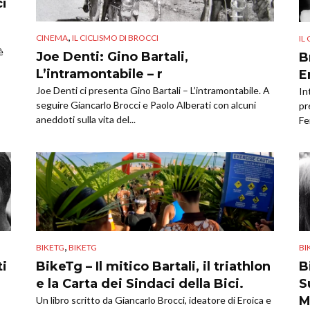
ci
,
CINEMA
IL CICLISMO DI BROCCI
IL
è
Joe Denti: Gino Bartali,
B
L’intramontabile – r
E
Joe Denti ci presenta Gino Bartali – L’intramontabile. A
In
seguire Giancarlo Brocci e Paolo Alberati con alcuni
pr
aneddoti sulla vita del...
Fe
,
BIKETG
BIKETG
BI
ti
BikeTg – Il mitico Bartali, il triathlon
B
e la Carta dei Sindaci della Bici.
S
M
Un libro scritto da Giancarlo Brocci, ideatore di Eroica e