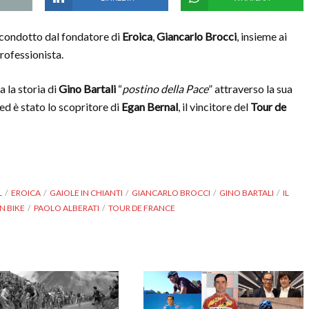
 condotto dal fondatore di
Eroica
,
Giancarlo Brocci
, insieme ai
professionista.
 la storia di
Gino Bartali
“
postino della Pace
” attraverso la sua
ed è stato lo scopritore di
Egan Bernal
, il vincitore del
Tour de
L
EROICA
GAIOLE IN CHIANTI
GIANCARLO BROCCI
GINO BARTALI
IL
N BIKE
PAOLO ALBERATI
TOUR DE FRANCE