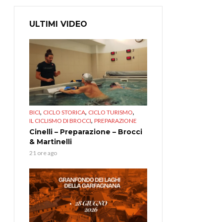
ULTIMI VIDEO
,
,
,
BICI
CICLO STORICA
CICLO TURISMO
,
IL CICLISMO DI BROCCI
PREPARAZIONE
Cinelli – Preparazione – Brocci
& Martinelli
21 ore ago