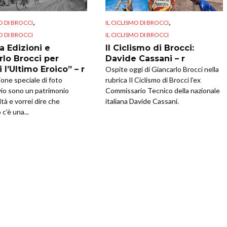
,
,
O DI BROCCI
IL CICLISMO DI BROCCI
O DI BROCCI
IL CICLISMO DI BROCCI
a Edizioni e
Il Ciclismo di Brocci:
rlo Brocci per
Davide Cassani – r
i l’Ultimo Eroico” – r
Ospite oggi di Giancarlo Brocci nella
ione speciale di foto
rubrica Il Ciclismo di Brocci l’ex
ivio sono un patrimonio
Commissario Tecnico della nazionale
tà e vorrei dire che
italiana Davide Cassani.
 c’è una...