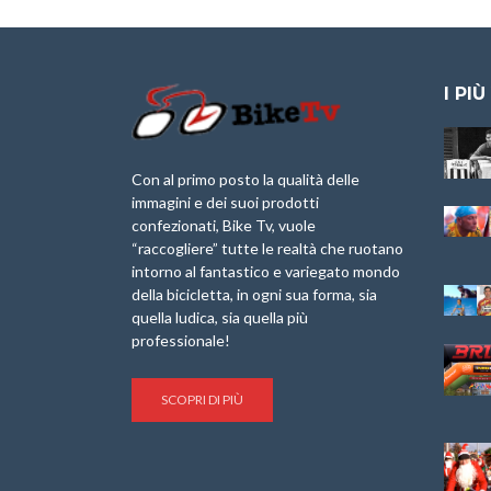
I PIÙ
Granfondo
Aspettando “La
Internazionale
Pellegrina Bike
Laigueglia 22
Marathon 2025”
Con al primo posto la qualità delle
Febbraio 2026
immagini e dei suoi prodotti
IX Ed. “Tra
confezionati, Bike Tv, vuole
Granfondo
Borghi&Castelli” –
“raccogliere” tutte le realtà che ruotano
Internazionale
Anteprima
intorno al fantastico e variegato mondo
Briko Torino – 11
della bicicletta, in ogni sua forma, sia
Maggio 2025 – r
1a Edizione
Granfondo
quella ludica, sia quella più
Minerva Edizioni e
Internazionale San
professionale!
Giancarlo Brocci
Lorenzo Cipressa –
per “Bartali l’Ultimo
Sabato 5 Aprile
Eroico” – r
2025
SCOPRI DI PIÙ
Sulle Strade di
Life on the Sea –
Graziano Battistini
Nel Golfo dei Poeti