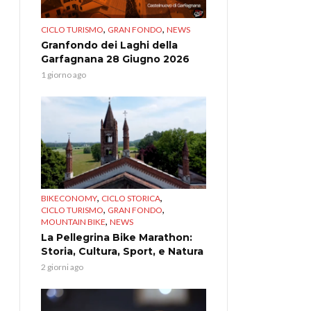
,
,
CICLO TURISMO
GRAN FONDO
NEWS
Granfondo dei Laghi della
Garfagnana 28 Giugno 2026
1 giorno ago
,
,
BIKECONOMY
CICLO STORICA
,
,
CICLO TURISMO
GRAN FONDO
,
MOUNTAIN BIKE
NEWS
La Pellegrina Bike Marathon:
Storia, Cultura, Sport, e Natura
2 giorni ago