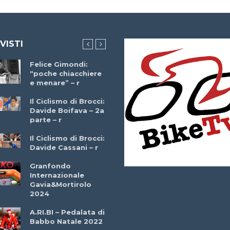
 VISTI
Felice Gimondi:
Brocci Incontra
“poche chiacchiere
Giuseppe Martinell
e menare” – r
– r
Il Ciclismo di Brocci:
Davide Boifava – 2a
Che cos’è il
parte – r
triathlon? Con
Simone Diamantini
Il Ciclismo di Brocci:
– r
Davide Cassani – r
2a BITRAIL 23
Granfondo
Marzo 2025 – Bosc
Internazionale
Comunale di
Gavia&Mortirolo
Bitonto (Ba)
2024
Ottavio Bottechia 
A.RI.BI – Pedalata di
Versione Integrale 
Babbo Natale 2022
r