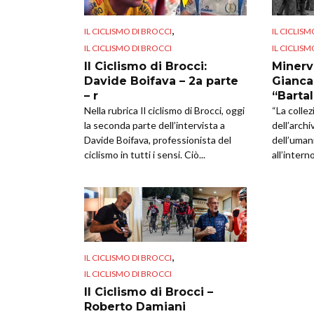
,
IL CICLISMO DI BROCCI
IL CICLISM
IL CICLISMO DI BROCCI
IL CICLISM
Il Ciclismo di Brocci:
Minerv
Davide Boifava – 2a parte
Gianca
– r
“Bartal
Nella rubrica Il ciclismo di Brocci, oggi
“La collez
la seconda parte dell’intervista a
dell’arch
Davide Boifava, professionista del
dell’umani
ciclismo in tutti i sensi. Ciò...
all’interno
,
IL CICLISMO DI BROCCI
IL CICLISMO DI BROCCI
Il Ciclismo di Brocci –
Roberto Damiani