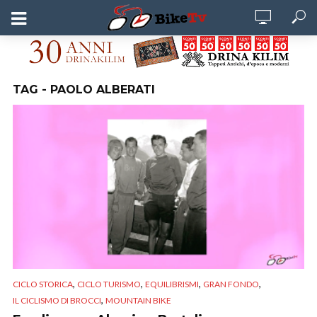
TAG - PAOLO ALBERATI
,
,
,
,
CICLO STORICA
CICLO TURISMO
EQUILIBRISMI
GRAN FONDO
,
IL CICLISMO DI BROCCI
MOUNTAIN BIKE