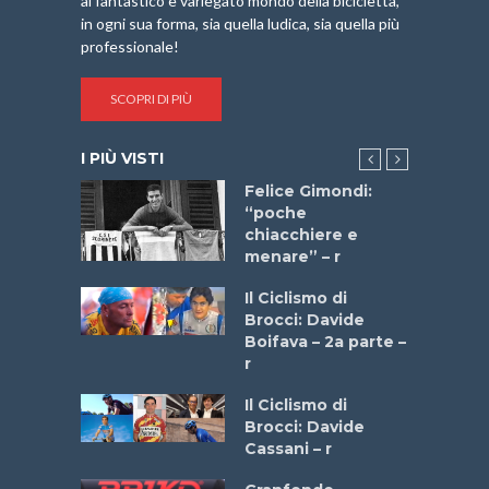
al fantastico e variegato mondo della bicicletta,
in ogni sua forma, sia quella ludica, sia quella più
professionale!
SCOPRI DI PIÙ
I PIÙ VISTI
do “La
Felice Gimondi:
a Bike
“poche
 2025”
chiacchiere e
menare” – r
a
Il Ciclismo di
stelli” –
Brocci: Davide
a
Boifava – 2a parte –
r
ne
Il Ciclismo di
o
Brocci: Davide
onale San
Cassani – r
ipressa –
Aprile