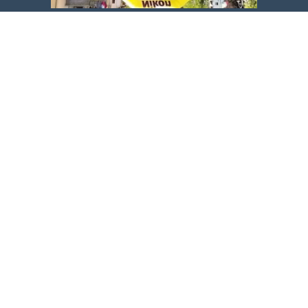
Carica altro
Segui su Instagram
COPYRIGHT © 2026. CREATED BY
BIKETV
. POWERED BY
GEMINIT
.