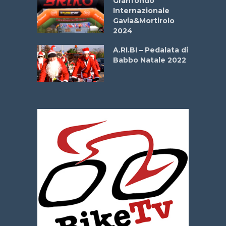
Granfondo
Internazionale
Gavia&Mortirolo
e Sea –
2024
dei Poeti
A.RI.BI – Pedalata di
Babbo Natale 2022
La
 verde”