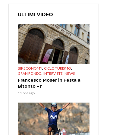
ULTIMI VIDEO
,
,
BIKECONOMY
CICLO TURISMO
,
,
GRAN FONDO
INTERVISTE
NEWS
Francesco Moser in Festa a
Bitonto – r
11 ore ago