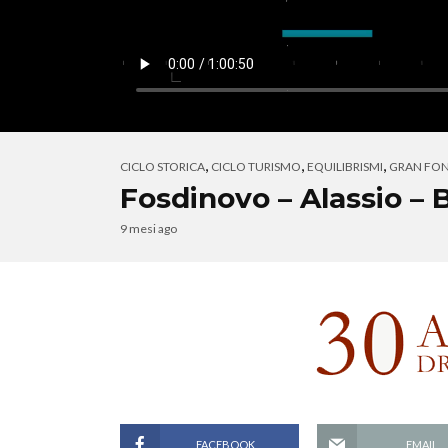
,
,
,
CICLO STORICA
CICLO TURISMO
EQUILIBRISMI
GRAN FO
Fosdinovo – Alassio – B
9 mesi ago
FACEBOOK
EMAIL