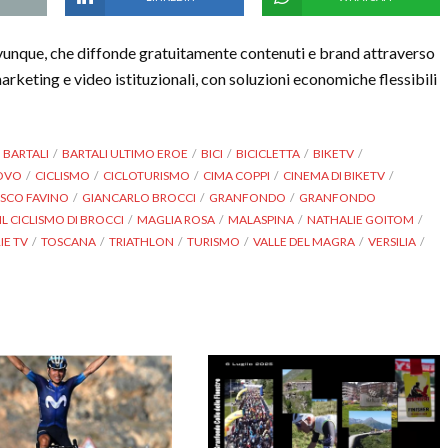
vunque, che diffonde gratuitamente contenuti e brand attraverso
marketing e video istituzionali, con soluzioni economiche flessibili
BARTALI
BARTALI ULTIMO EROE
BICI
BICICLETTA
BIKETV
NOVO
CICLISMO
CICLOTURISMO
CIMA COPPI
CINEMA DI BIKETV
SCO FAVINO
GIANCARLO BROCCI
GRANFONDO
GRANFONDO
IL CICLISMO DI BROCCI
MAGLIA ROSA
MALASPINA
NATHALIE GOITOM
IE TV
TOSCANA
TRIATHLON
TURISMO
VALLE DEL MAGRA
VERSILIA