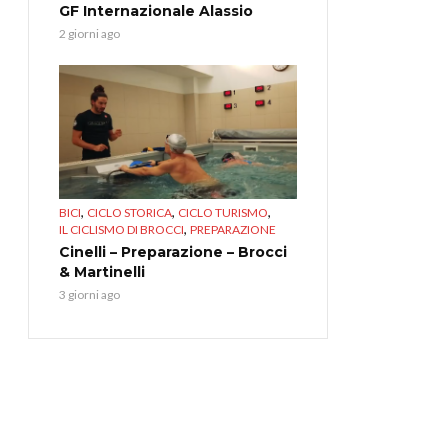
GF Internazionale Alassio
2 giorni ago
,
,
,
BICI
CICLO STORICA
CICLO TURISMO
,
IL CICLISMO DI BROCCI
PREPARAZIONE
Cinelli – Preparazione – Brocci
& Martinelli
3 giorni ago