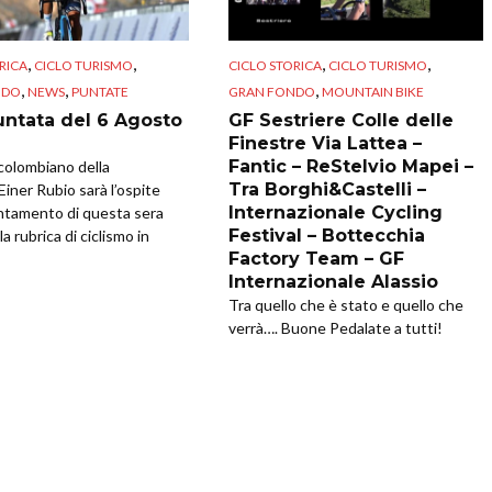
,
,
,
,
RICA
CICLO TURISMO
CICLO STORICA
CICLO TURISMO
,
,
,
NDO
NEWS
PUNTATE
GRAN FONDO
MOUNTAIN BIKE
untata del 6 Agosto
GF Sestriere Colle delle
Finestre Via Lattea –
Fantic – ReStelvio Mapei –
a colombiano della
Tra Borghi&Castelli –
Einer Rubio sarà l’ospite
Internazionale Cycling
ntamento di questa sera
Festival – Bottecchia
la rubrica di ciclismo in
Factory Team – GF
Internazionale Alassio
Tra quello che è stato e quello che
verrà…. Buone Pedalate a tutti!