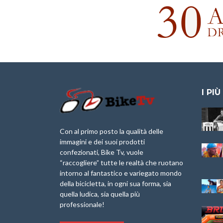
I PIÙ
Granfondo
Aspettando “La
Internazionale
Pellegrina Bike
Briko Torino – 11
Marathon 2025”
Con al primo posto la qualità delle
Maggio 2025 – r
immagini e dei suoi prodotti
IX Ed. “Tra
confezionati, Bike Tv, vuole
Granfondo
Borghi&Castelli” –
“raccogliere” tutte le realtà che ruotano
Internazionale
Anteprima
intorno al fantastico e variegato mondo
Laigueglia 22
della bicicletta, in ogni sua forma, sia
Febbraio 2026
1a Edizione
Granfondo
quella ludica, sia quella più
Minerva Edizioni e
Internazionale San
professionale!
Giancarlo Brocci
Lorenzo Cipressa –
per “Bartali l’Ultimo
Sabato 5 Aprile