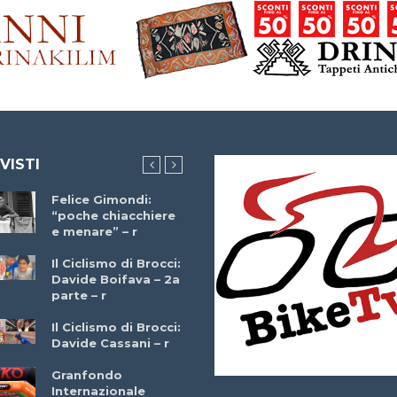
 VISTI
Felice Gimondi:
Brocci Incontra
“poche chiacchiere
Giuseppe Martinell
e menare” – r
– r
Il Ciclismo di Brocci:
Davide Boifava – 2a
Che cos’è il
parte – r
triathlon? Con
Simone Diamantini
Il Ciclismo di Brocci:
– r
Davide Cassani – r
2a BITRAIL 23
Granfondo
Marzo 2025 – Bosc
Internazionale
Comunale di