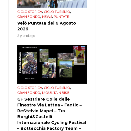
,
,
CICLO STORICA
CICLO TURISMO
,
,
GRAN FONDO
NEWS
PUNTATE
Velò Puntata del 6 Agosto
2026
2 giorni ago
,
,
CICLO STORICA
CICLO TURISMO
,
GRAN FONDO
MOUNTAIN BIKE
GF Sestriere Colle delle
Finestre Via Lattea – Fantic –
ReStelvio Mapei – Tra
Borghi&Castelli –
Internazionale Cycling Festival
– Bottecchia Factory Team –