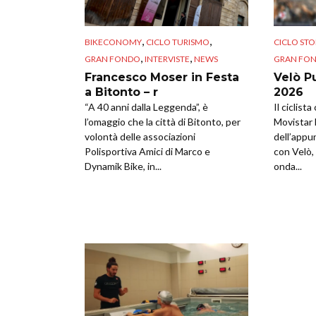
,
,
BIKECONOMY
CICLO TURISMO
CICLO STO
,
,
GRAN FONDO
INTERVISTE
NEWS
GRAN FO
Francesco Moser in Festa
Velò P
a Bitonto – r
2026
“A 40 anni dalla Leggenda”, è
Il ciclist
l’omaggio che la città di Bitonto, per
Movistar 
volontà delle associazioni
dell’appu
Polisportiva Amici di Marco e
con Velò, 
Dynamik Bike, in...
onda...