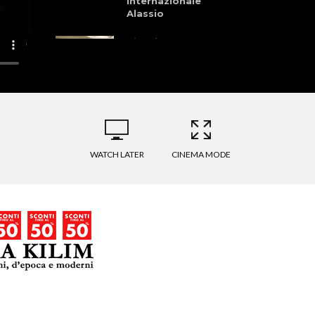
Internazionale
Alassio
Cinelli –
Preparazione –
Brocci & Martinelli
Granfondo dei
Laghi della
Garfagnana 28
Giugno 2026
WATCH LATER
CINEMA MODE