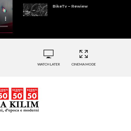
BikeTv – Rewiew
WATCH LATER
CINEMA MODE