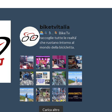
biketvitalia
.
BikeTv
Granfondo
Aspettando
i
Internazionale
raccoglie tutte le realtà’
Pellegrina B
Laigueglia 22
Marathon 2
che ruotano intorno al
Febbraio 2026
mondo della bicicletta.
IX Ed. “Tra
Granfondo
Borghi&Caste
Internazionale
Anteprima
Briko Torino – 11
Maggio 2025 – r
1a Edizione
Granfondo
Minerva Edizioni e
Internazion
Giancarlo Brocci
Lorenzo Cip
o
per “Bartali l’Ultimo
Sabato 5 Apr
Eroico” – r
2025
Sulle Strade di
Life on the 
–
Graziano Battistini
Nel Golfo de
–
Carica altro