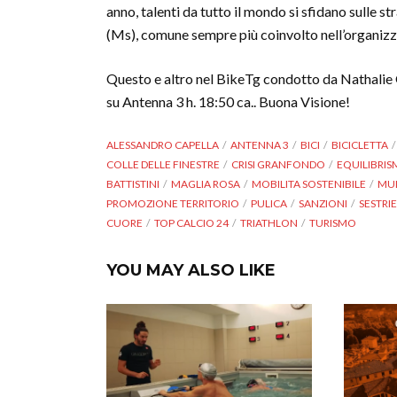
anno, talenti da tutto il mondo si sfidano sulle 
(Ms), comune sempre più coinvolto nell’organizz
Questo e altro nel BikeTg condotto da Nathalie Go
su Antenna 3 h. 18:50 ca.. Buona Visione!
ALESSANDRO CAPELLA
ANTENNA 3
BICI
BICICLETTA
COLLE DELLE FINESTRE
CRISI GRANFONDO
EQUILIBRIS
BATTISTINI
MAGLIA ROSA
MOBILITA SOSTENIBILE
MU
PROMOZIONE TERRITORIO
PULICA
SANZIONI
SESTRI
CUORE
TOP CALCIO 24
TRIATHLON
TURISMO
YOU MAY ALSO LIKE