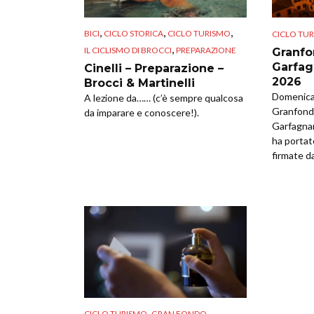
,
,
,
BICI
CICLO STORICA
CICLO TURISMO
CICLO TU
,
IL CICLISMO DI BROCCI
PREPARAZIONE
Granfo
Garfag
Cinelli – Preparazione –
2026
Brocci & Martinelli
Domenica 
A lezione da…… (c’è sempre qualcosa
Granfondo
da imparare e conoscere!).
Garfagna
ha portat
firmate da
,
,
CICLO TURISMO
GRAN FONDO