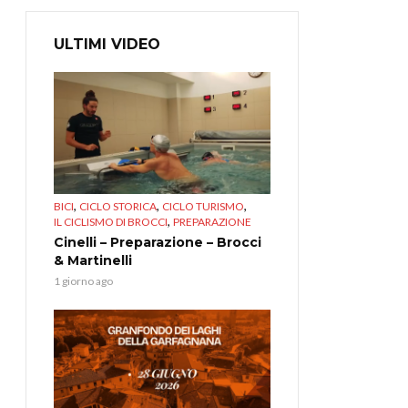
ULTIMI VIDEO
,
,
,
BICI
CICLO STORICA
CICLO TURISMO
,
IL CICLISMO DI BROCCI
PREPARAZIONE
Cinelli – Preparazione – Brocci
& Martinelli
1 giorno ago