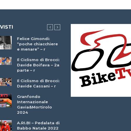
 VISTI
Felice Gimondi:
Brocci Incontra
“poche chiacchiere
Giuseppe Martinell
e menare” – r
– r
Il Ciclismo di Brocci:
Davide Boifava – 2a
Che cos’è il
parte – r
triathlon? Con
Simone Diamantini
Il Ciclismo di Brocci:
– r
Davide Cassani – r
2a BITRAIL 23
Granfondo
Marzo 2025 – Bosc
Internazionale
Comunale di
Gavia&Mortirolo
Bitonto (Ba)
2024
Ottavio Bottechia 
A.RI.BI – Pedalata di
Versione Integrale 
Babbo Natale 2022
r