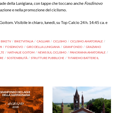
strade della Lunigiana, con tappe che toccano anche
Fosdinovo
azione e nella promozione del ciclismo.
itom. Visibile in chiaro, lunedì, su Top Calcio 24 h. 14:45 ca. e
BIKETV
BIKETVITALIA
CAGLIARI
CICLISMO
CICLISMO AMATORIALE
MI
FOSDINOVO
GIRO DELLA LUNIGIANA
GRANFONDO
GRAZIANO
LTE
NATHALIE GOITOM
NEWS SUL CICLISMO
PANORAMA AMATORIALE
ERE
SOSTENIBILITÀ
STRUTTURE PUBBLICHE
TI FAREMO BATTERE IL