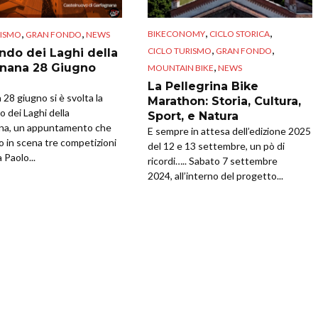
,
,
,
,
BIKECONOMY
CICLO STORICA
RISMO
GRAN FONDO
NEWS
,
,
CICLO TURISMO
GRAN FONDO
ndo dei Laghi della
,
nana 28 Giugno
MOUNTAIN BIKE
NEWS
La Pellegrina Bike
28 giugno si è svolta la
Marathon: Storia, Cultura,
 dei Laghi della
Sport, e Natura
na, un appuntamento che
E sempre in attesa dell’edizione 2025
o in scena tre competizioni
del 12 e 13 settembre, un pò di
 Paolo...
ricordi….. Sabato 7 settembre
2024, all’interno del progetto...