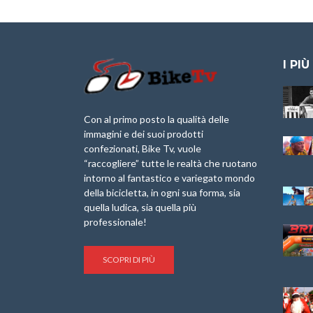
I PIÙ
Granfondo
Aspettando “La
Internazionale
Pellegrina Bike
Laigueglia 22
Marathon 2025”
Con al primo posto la qualità delle
Febbraio 2026
immagini e dei suoi prodotti
IX Ed. “Tra
confezionati, Bike Tv, vuole
Granfondo
Borghi&Castelli” –
“raccogliere” tutte le realtà che ruotano
Internazionale
Anteprima
intorno al fantastico e variegato mondo
Briko Torino – 11
della bicicletta, in ogni sua forma, sia
Maggio 2025 – r
1a Edizione
Granfondo
quella ludica, sia quella più
Minerva Edizioni e
Internazionale San
professionale!
Giancarlo Brocci
Lorenzo Cipressa –
per “Bartali l’Ultimo
Sabato 5 Aprile
Eroico” – r
2025
SCOPRI DI PIÙ
Sulle Strade di
Life on the Sea –
Graziano Battistini
Nel Golfo dei Poeti