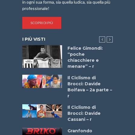
in ogni sua forma, sia quella ludica, sia quella più
professionale!
SCOPRI DI PIÙ
I PIÙ VISTI
do “La
Felice Gimondi:
a Bike
“poche
 2025”
chiacchiere e
menare” – r
a
Il Ciclismo di
stelli” –
Brocci: Davide
a
Boifava – 2a parte –
r
ne
Il Ciclismo di
o
Brocci: Davide
onale San
Cassani – r
ipressa –
Aprile
Granfondo