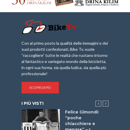
Con al primo posto la qualità delle immagini e dei
suoi prodotti confezionati, Bike Tv, vuole
“raccogliere” tutte le realtà che ruotano intorno
al fantastico e variegato mondo della bicicletta,
in ogni sua forma, sia quella ludica, sia quella più
professionale!
SCOPRI DI PIÙ
I PIÙ VISTI
do “La
Felice Gimondi:
a Bike
“poche
 2025”
chiacchiere e
menare” – r