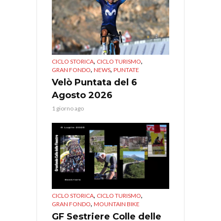
,
,
CICLO STORICA
CICLO TURISMO
,
,
GRAN FONDO
NEWS
PUNTATE
Velò Puntata del 6
Agosto 2026
1 giorno ago
,
,
CICLO STORICA
CICLO TURISMO
,
GRAN FONDO
MOUNTAIN BIKE
GF Sestriere Colle delle