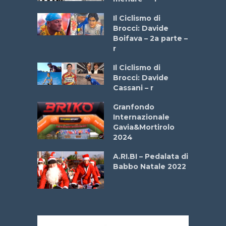
a
Il Ciclismo di
stelli” –
Brocci: Davide
a
Boifava – 2a parte –
r
ne
Il Ciclismo di
o
Brocci: Davide
onale San
Cassani – r
ipressa –
Aprile
Granfondo
Internazionale
Gavia&Mortirolo
e Sea –
2024
dei Poeti
A.RI.BI – Pedalata di
Babbo Natale 2022
La
 verde”