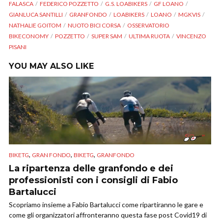
FALASCA
FEDERICO POZZETTO
G.S. LOABIKERS
GF LOANO
GIANLUCA SANTILLI
GRANFONDO
LOABIKERS
LOANO
MGKVIS
NATHALIE GOITOM
NUOTO BICI CORSA
OSSERVATORIO
BIKECONOMY
POZZETTO
SUPER SAM
ULTIMA RUOTA
VINCENZO
PISANI
YOU MAY ALSO LIKE
,
,
,
BIKETG
GRAN FONDO
BIKETG
GRANFONDO
La ripartenza delle granfondo e dei
professionisti con i consigli di Fabio
Bartalucci
Scopriamo insieme a Fabio Bartalucci come ripartiranno le gare e
come gli organizzatori affronteranno questa fase post Covid19 di