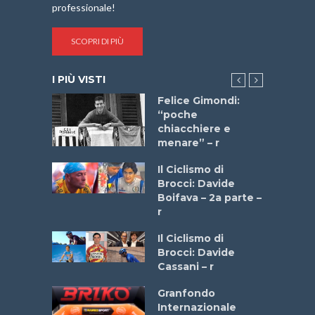
professionale!
SCOPRI DI PIÙ
I PIÙ VISTI
do “La
Felice Gimondi:
a Bike
“poche
 2025”
chiacchiere e
menare” – r
a
Il Ciclismo di
stelli” –
Brocci: Davide
a
Boifava – 2a parte –
r
ne
Il Ciclismo di
o
Brocci: Davide
onale San
Cassani – r
ipressa –
Aprile
Granfondo
Internazionale