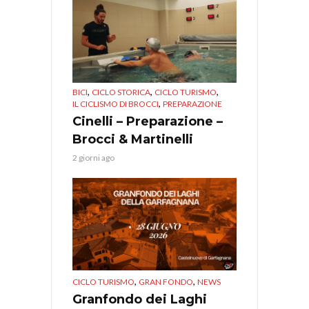
,
,
,
BICI
CICLO STORICA
CICLO TURISMO
,
IL CICLISMO DI BROCCI
PREPARAZIONE
Cinelli – Preparazione –
Brocci & Martinelli
2 giorni ago
,
,
CICLO TURISMO
GRAN FONDO
NEWS
Granfondo dei Laghi