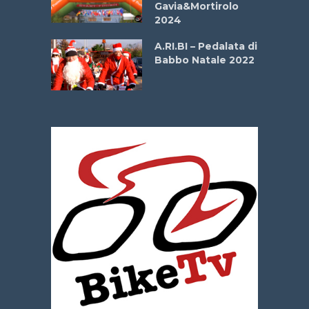
Gavia&Mortirolo
e Sea –
2024
dei Poeti
A.RI.BI – Pedalata di
Babbo Natale 2022
La
 verde”