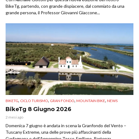
BikeTg, partendo, con grande dispiacere, dal commiato da una
grande persona, il Professor Giovanni Giaccone...
,
,
,
,
BIKETG
CICLO TURISMO
GRAN FONDO
MOUNTAIN BIKE
NEWS
BikeTg 8 Giugno 2026
2 mesi ago
Domenica 7 giugno è andata in scena la Granfondo del Vento –
Tuscany Extreme, una delle prove più affascinanti della
Garfagnana e dell’Appennino Tosco‑Emiliano. Partenza...