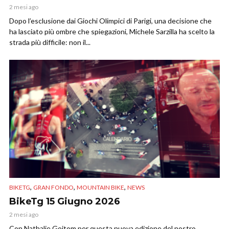
2 mesi ago
Dopo l’esclusione dai Giochi Olimpici di Parigi, una decisione che
ha lasciato più ombre che spiegazioni, Michele Sarzilla ha scelto la
strada più difficile: non il...
,
,
,
BIKETG
GRAN FONDO
MOUNTAIN BIKE
NEWS
BikeTg 15 Giugno 2026
2 mesi ago
Con Nathalie Goitom per questa nuova edizione del nostro