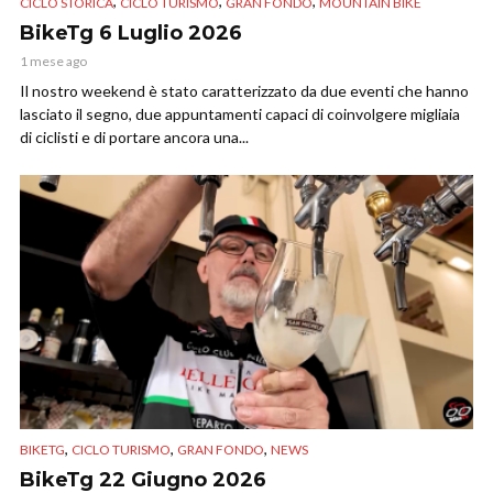
,
,
,
CICLO STORICA
CICLO TURISMO
GRAN FONDO
MOUNTAIN BIKE
BikeTg 6 Luglio 2026
1 mese ago
Il nostro weekend è stato caratterizzato da due eventi che hanno
lasciato il segno, due appuntamenti capaci di coinvolgere migliaia
di ciclisti e di portare ancora una...
,
,
,
BIKETG
CICLO TURISMO
GRAN FONDO
NEWS
BikeTg 22 Giugno 2026