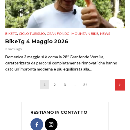
,
,
,
,
BIKETG
CICLO TURISMO
GRAN FONDO
MOUNTAIN BIKE
NEWS
BikeTg 4 Maggio 2026
3 mesi ago
Domenica 3 maggio si è corsa la 28ª Granfondo Versilia,
caratterizzata da percorsi completamente rinnovati che hanno
dato un’impronta moderna e più equilibrata alla...
1
2
3
…
24
RESTIAMO IN CONTATTO