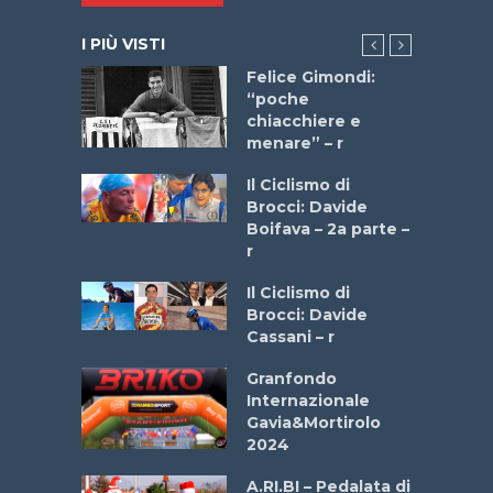
I PIÙ VISTI
do “La
Felice Gimondi:
a Bike
“poche
 2025”
chiacchiere e
menare” – r
a
Il Ciclismo di
stelli” –
Brocci: Davide
a
Boifava – 2a parte –
r
ne
Il Ciclismo di
o
Brocci: Davide
onale San
Cassani – r
ipressa –
Aprile
Granfondo
Internazionale
Gavia&Mortirolo
e Sea –
2024
dei Poeti
A.RI.BI – Pedalata di