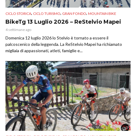
,
,
,
CICLO STORICA
CICLO TURISMO
GRAN FONDO
MOUNTAIN BIKE
BikeTg 13 Luglio 2026 – ReStelvio Mapei
4 settimane ago
Domenica 12 luglio 2026 lo Stelvio è tornato a essere il
palcoscenico della leggenda. La ReStelvio Mapei ha richiamato
migliaia di appassionati, atleti, famiglie e...