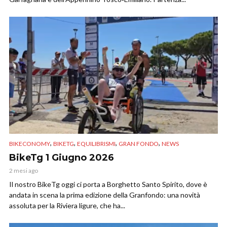
,
,
,
,
BIKECONOMY
BIKETG
EQUILIBRISMI
GRAN FONDO
NEWS
BikeTg 1 Giugno 2026
2 mesi ago
Il nostro BikeTg oggi ci porta a Borghetto Santo Spirito, dove è
andata in scena la prima edizione della Granfondo: una novità
assoluta per la Riviera ligure, che ha...