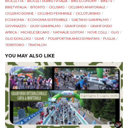
BICICLETTA
BICICLETTA BIKETVITALIA
BIKE ECONOMY
BIKETV
BIKETVITALIA
BITONTO
CICLISMO
CICLISMO AMATORIALE
CICLISMO DONNE
CICLISMO FEMMINILE
CICLOTURISMO
ECONOMIA
ECONOMIA SOSTENIBILE
GAETANO GIAMPALMO
GIOVINAZZO
GIUSY GIAMPALMO
GRANFONDO
GRANFONDO
APRICA
MICHELE DECARO
NATHALIE GOITOM
NOVE COLLI
OLIO
OLIO DON LUIGI
OLIVE
POLISPORTIVA AMICI DI PANTANI
PUGLIA
TERRITORIO
TRIATHLON
YOU MAY ALSO LIKE