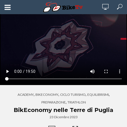
,
,
,
,
ACADEMY
BIKECONOMY
CICLO TURISMO
EQUILIBRISMI
,
PREPARAZIONE
TRIATHLON
BikEconomy nelle Terre di Puglia
23 Dicembre 2023