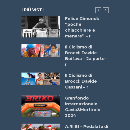
I PIÙ VISTI
do “La
Felice Gimondi:
a Bike
“poche
 2025”
chiacchiere e
menare” – r
a
Il Ciclismo di
stelli” –
Brocci: Davide
a
Boifava – 2a parte –
r
ne
Il Ciclismo di
o
Brocci: Davide
onale San
Cassani – r
ipressa –
Aprile
Granfondo
Internazionale
Gavia&Mortirolo
e Sea –
2024
dei Poeti
A.RI.BI – Pedalata di