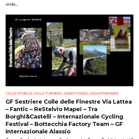
onda...
,
,
,
CICLO STORICA
CICLO TURISMO
GRAN FONDO
MOUNTAIN BIKE
GF Sestriere Colle delle Finestre Via Lattea
– Fantic – ReStelvio Mapei – Tra
Borghi&Castelli – Internazionale Cycling
Festival – Bottecchia Factory Team – GF
Internazionale Alassio