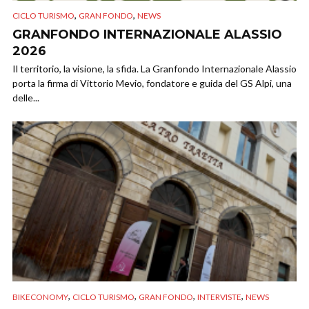
,
,
CICLO TURISMO
GRAN FONDO
NEWS
GRANFONDO INTERNAZIONALE ALASSIO
2026
Il territorio, la visione, la sfida. La Granfondo Internazionale Alassio
porta la firma di Vittorio Mevio, fondatore e guida del GS Alpi, una
delle...
,
,
,
,
BIKECONOMY
CICLO TURISMO
GRAN FONDO
INTERVISTE
NEWS