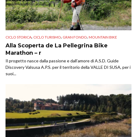
,
,
,
CICLO STORICA
CICLO TURISMO
GRAN FONDO
MOUNTAIN BIKE
Alla Scoperta de La Pellegrina Bike
Marathon – r
Il progetto nasce dalla passione e dall’amore di A.S.D. Guide
Discovery Valsusa A.P.S. per il territorio della VALLE DI SUSA, per i
suoi...