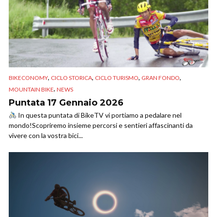
,
,
,
,
BIKECONOMY
CICLO STORICA
CICLO TURISMO
GRAN FONDO
,
MOUNTAIN BIKE
NEWS
Puntata 17 Gennaio 2026
In questa puntata di BikeTV vi portiamo a pedalare nel
mondo!Scopriremo insieme percorsi e sentieri affascinanti da
vivere con la vostra bici...