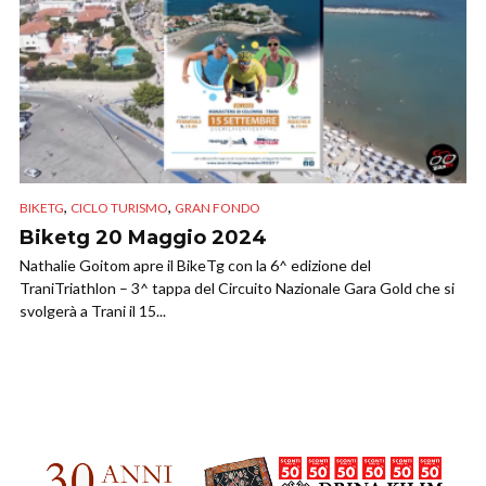
,
,
BIKETG
CICLO TURISMO
GRAN FONDO
Biketg 20 Maggio 2024
Nathalie Goitom apre il BikeTg con la 6^ edizione del
TraniTriathlon – 3^ tappa del Circuito Nazionale Gara Gold che si
svolgerà a Trani il 15...