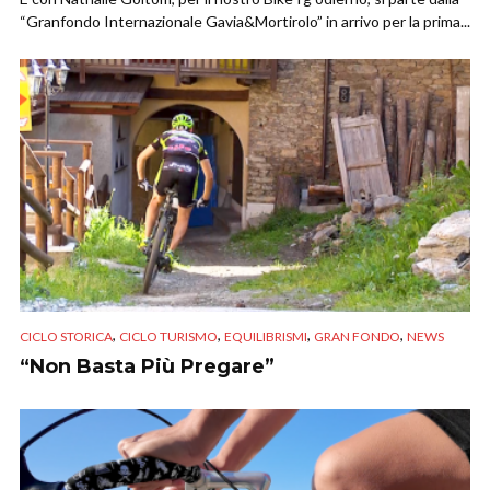
“Granfondo Internazionale Gavia&Mortirolo” in arrivo per la prima...
,
,
,
,
CICLO STORICA
CICLO TURISMO
EQUILIBRISMI
GRAN FONDO
NEWS
“Non Basta Più Pregare”