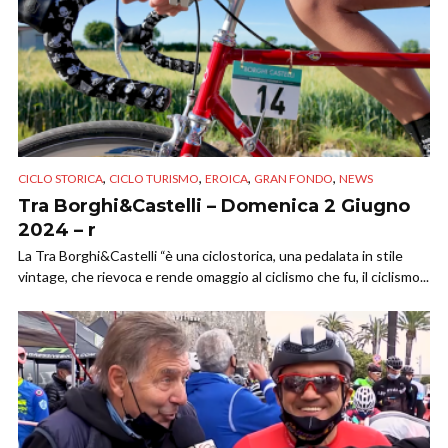
,
,
,
,
CICLO STORICA
CICLO TURISMO
EROICA
GRAN FONDO
NEWS
Tra Borghi&Castelli – Domenica 2 Giugno
2024 – r
La Tra Borghi&Castelli “è una ciclostorica, una pedalata in stile
vintage, che rievoca e rende omaggio al ciclismo che fu, il ciclismo...