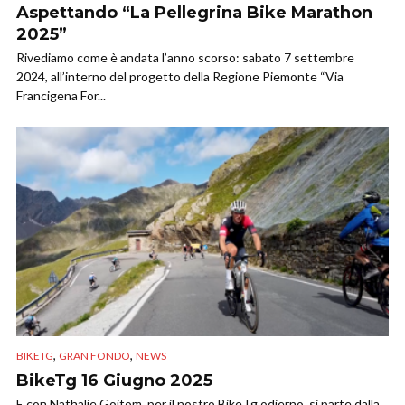
Aspettando “La Pellegrina Bike Marathon
2025”
Rivediamo come è andata l’anno scorso: sabato 7 settembre
2024, all’interno del progetto della Regione Piemonte “Via
Francigena For...
,
,
BIKETG
GRAN FONDO
NEWS
BikeTg 16 Giugno 2025
E con Nathalie Goitom, per il nostro BikeTg odierno, si parte dalla