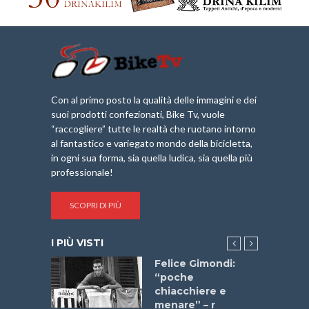
Con al primo posto la qualità delle immagini e dei
suoi prodotti confezionati, Bike Tv, vuole
“raccogliere” tutte le realtà che ruotano intorno
al fantastico e variegato mondo della bicicletta,
in ogni sua forma, sia quella ludica, sia quella più
professionale!
SCOPRI DI PIÙ
I PIÙ VISTI
do “La
Felice Gimondi:
a Bike
“poche
 2025”
chiacchiere e
menare” – r