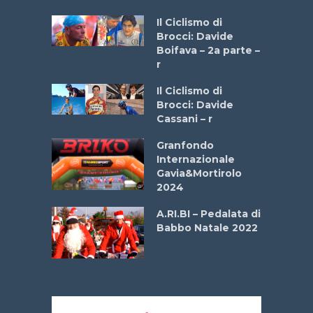
a
Il Ciclismo di
stelli” –
Brocci: Davide
a
Boifava – 2a parte –
r
ne
Il Ciclismo di
o
Brocci: Davide
onale San
Cassani – r
ipressa –
Aprile
Granfondo
Internazionale
Gavia&Mortirolo
e Sea –
2024
dei Poeti
A.RI.BI – Pedalata di
Babbo Natale 2022
La
 verde”