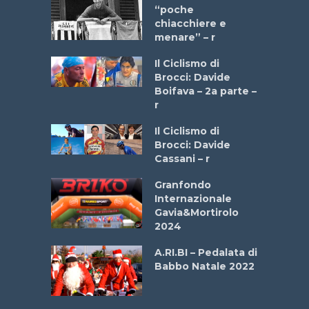
a Bike
“poche
 2025”
chiacchiere e
menare” – r
a
Il Ciclismo di
stelli” –
Brocci: Davide
a
Boifava – 2a parte –
r
ne
Il Ciclismo di
o
Brocci: Davide
onale San
Cassani – r
ipressa –
Aprile
Granfondo
Internazionale
Gavia&Mortirolo
e Sea –
2024
dei Poeti
A.RI.BI – Pedalata di
Babbo Natale 2022
La
 verde”