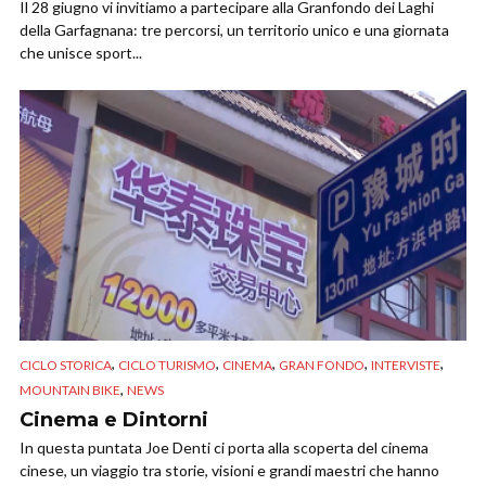
Il 28 giugno vi invitiamo a partecipare alla Granfondo dei Laghi
della Garfagnana: tre percorsi, un territorio unico e una giornata
che unisce sport...
,
,
,
,
,
CICLO STORICA
CICLO TURISMO
CINEMA
GRAN FONDO
INTERVISTE
,
MOUNTAIN BIKE
NEWS
Cinema e Dintorni
In questa puntata Joe Denti ci porta alla scoperta del cinema
cinese, un viaggio tra storie, visioni e grandi maestri che hanno