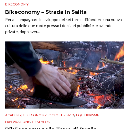
BIKECONOMY
Bikeconomy – Strada in Salita
Per accompagnare lo sviluppo del settore e diffondere una nuova
cultura delle due ruote presso i decisori pubblici e le aziende
private, dopo aver...
,
,
,
,
ACADEMY
BIKECONOMY
CICLO TURISMO
EQUILIBRISMI
,
PREPARAZIONE
TRIATHLON