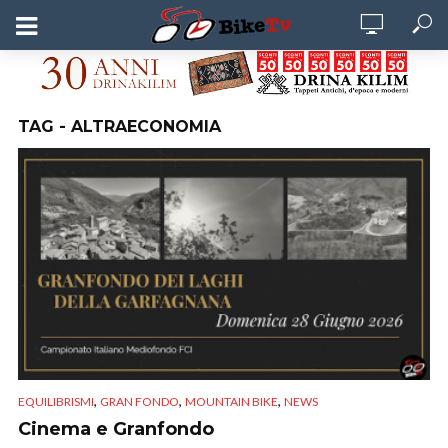
TAG - ALTRAECONOMIA
,
,
,
EQUILIBRISMI
GRAN FONDO
MOUNTAIN BIKE
NEWS
Cinema e Granfondo