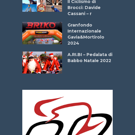
Il Ciclismo di
o
Brocci: Davide
onale San
Cassani – r
ipressa –
Aprile
Granfondo
Internazionale
Gavia&Mortirolo
e Sea –
2024
dei Poeti
A.RI.BI – Pedalata di
Babbo Natale 2022
La
 verde”