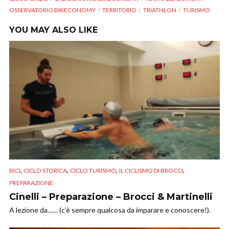
OSSERVATORIO BIKECONOMY
TERRITORIO
TRIATHLON
TURISMO
YOU MAY ALSO LIKE
,
,
,
,
BICI
CICLO STORICA
CICLO TURISMO
IL CICLISMO DI BROCCI
PREPARAZIONE
Cinelli – Preparazione – Brocci & Martinelli
A lezione da…… (c’è sempre qualcosa da imparare e conoscere!).