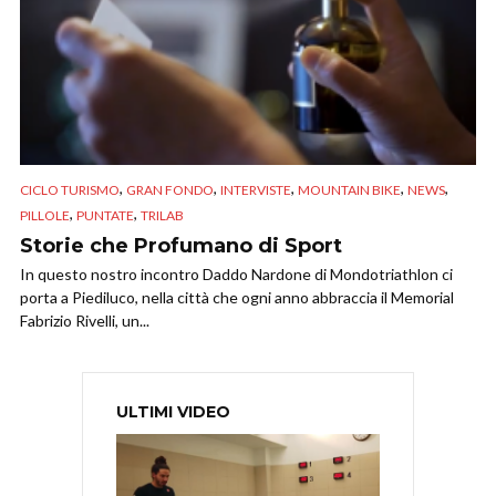
,
,
,
,
,
CICLO TURISMO
GRAN FONDO
INTERVISTE
MOUNTAIN BIKE
NEWS
,
,
PILLOLE
PUNTATE
TRILAB
Storie che Profumano di Sport
In questo nostro incontro Daddo Nardone di Mondotriathlon ci
porta a Piediluco, nella città che ogni anno abbraccia il Memorial
Fabrizio Rivelli, un...
ULTIMI VIDEO