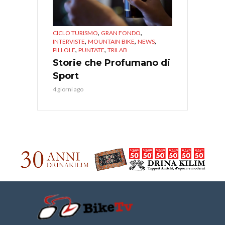
,
,
CICLO TURISMO
GRAN FONDO
,
,
,
INTERVISTE
MOUNTAIN BIKE
NEWS
,
,
PILLOLE
PUNTATE
TRILAB
Storie che Profumano di
Sport
4 giorni ago