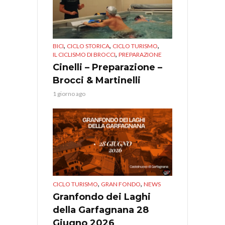
,
,
,
BICI
CICLO STORICA
CICLO TURISMO
,
IL CICLISMO DI BROCCI
PREPARAZIONE
Cinelli – Preparazione –
Brocci & Martinelli
1 giorno ago
,
,
CICLO TURISMO
GRAN FONDO
NEWS
Granfondo dei Laghi
della Garfagnana 28
Giugno 2026