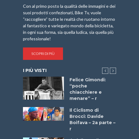
Con al primo posto la qualità delle immagini e dei
suoi prodotti confezionati, Bike Tv, vuole
“raccogliere” tutte le realtà che ruotano intorno
al fantastico e variegato mondo della bicicletta,
in ogni sua forma, sia quella ludica, sia quella più
professionale!
SCOPRI DI PIÙ
I PIÙ VISTI
do “La
Felice Gimondi:
a Bike
“poche
 2025”
chiacchiere e
menare” – r
a
Il Ciclismo di
stelli” –
Brocci: Davide
a
Boifava – 2a parte –
r
ne