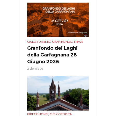
,
,
CICLO TURISMO
GRAN FONDO
NEWS
Granfondo dei Laghi
della Garfagnana 28
Giugno 2026
2 giorni ago
,
,
BIKECONOMY
CICLO STORICA