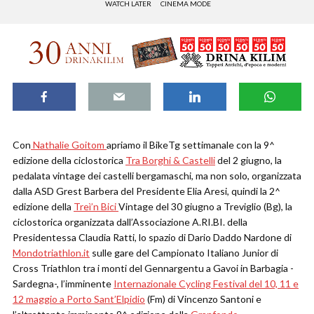
WATCH LATER
CINEMA MODE
Con
Nathalie Goitom
apriamo il BikeTg settimanale con la 9^
edizione della ciclostorica
Tra Borghi & Castelli
del 2 giugno, la
pedalata vintage dei castelli bergamaschi, ma non solo, organizzata
dalla ASD Grest Barbera del Presidente Elia Aresi, quindi la 2^
edizione della
Treì’n Bici
Vintage del 30 giugno a Treviglio (Bg), la
ciclostorica organizzata dall’Associazione A.RI.BI. della
Presidentessa Claudia Ratti, lo spazio di Dario Daddo Nardone di
Mondotriathlon.it
sulle gare del Campionato Italiano Junior di
Cross Triathlon tra i monti del Gennargentu a Gavoi in Barbagia -
Sardegna-, l’imminente
Internazionale Cycling Festival del 10, 11 e
12 maggio a Porto Sant’Elpidio
(Fm) di Vincenzo Santoni e