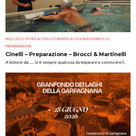
,
,
,
,
BICI
CICLO STORICA
CICLO TURISMO
IL CICLISMO DI BROCCI
PREPARAZIONE
Cinelli – Preparazione – Brocci & Martinelli
A lezione da…… (c’è sempre qualcosa da imparare e conoscere!).