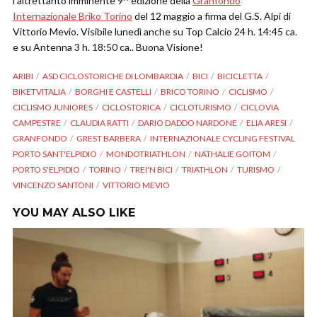
l’altrettanto imminente 9^ edizione della
Granfondo
Internazionale Briko Torino
del 12 maggio a firma del G.S. Alpi di
Vittorio Mevio. Visibile lunedì anche su Top Calcio 24 h. 14:45 ca.
e su Antenna 3 h. 18:50 ca.. Buona Visione!
ARIBI
ASD CICLOSTORICHE DI LOMBARDIA
BICI
BICICLETTA
BIKETVITALIA
BORGHI E CASTELLI
BRICO TORINO
CICLISMO
CICLISMO JUNIORES
CICLOSTORICA
CICLOTURISMO
CICLOVIA
CAMPESTRE
CLAUDIA RATTI
DARIO DADDO NARDONE
ELIA ARESI
GRANFONDO
GREST BARBERA
INTERNAZIONALE CYCLING FESTIVAL
PORTO SANT'ELPIDIO
MONDOTRIATHLON
NATHALIE GOITOM
PORTO S'ELPIDIO
TORINO
TREI'N BICI
TRIATHLON
TURISMO
VINCENZO SANTONI
VITTORIO MEVIO
YOU MAY ALSO LIKE