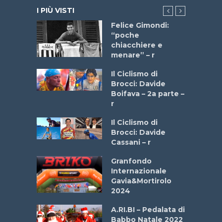
I PIÙ VISTI
do “La
Felice Gimondi:
a Bike
“poche
 2025”
chiacchiere e
menare” – r
a
Il Ciclismo di
stelli” –
Brocci: Davide
a
Boifava – 2a parte –
r
ne
Il Ciclismo di
o
Brocci: Davide
onale San
Cassani – r
ipressa –
Aprile
Granfondo
Internazionale
Gavia&Mortirolo
e Sea –
2024
dei Poeti
A.RI.BI – Pedalata di
Babbo Natale 2022