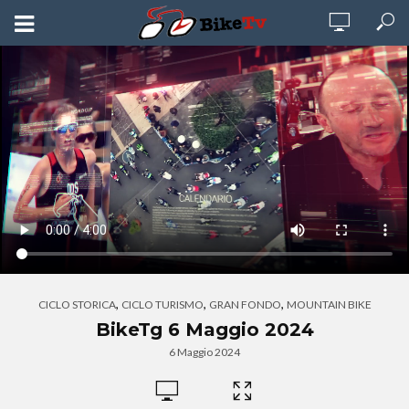
,
,
,
CICLO STORICA
CICLO TURISMO
GRAN FONDO
MOUNTAIN BIKE
BikeTg 6 Maggio 2024
6 Maggio 2024