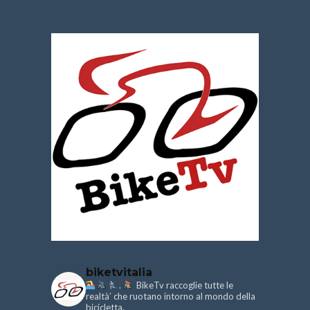
biketvitalia
.
BikeTv raccoglie tutte le
realtà’ che ruotano intorno al mondo della
bicicletta.