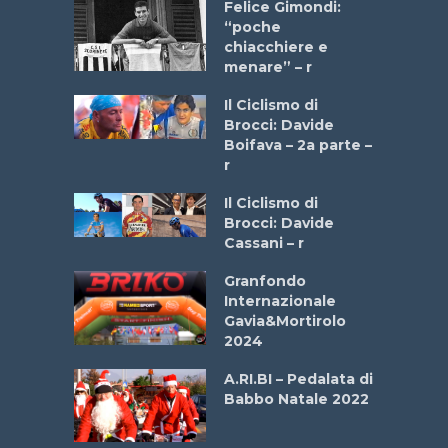
do “La
Felice Gimondi:
a Bike
“poche
 2025”
chiacchiere e
menare” – r
a
Il Ciclismo di
stelli” –
Brocci: Davide
a
Boifava – 2a parte –
r
ne
Il Ciclismo di
o
Brocci: Davide
onale San
Cassani – r
ipressa –
Aprile
Granfondo
Internazionale
Gavia&Mortirolo
e Sea –
2024
dei Poeti
A.RI.BI – Pedalata di
Babbo Natale 2022
La
 verde”