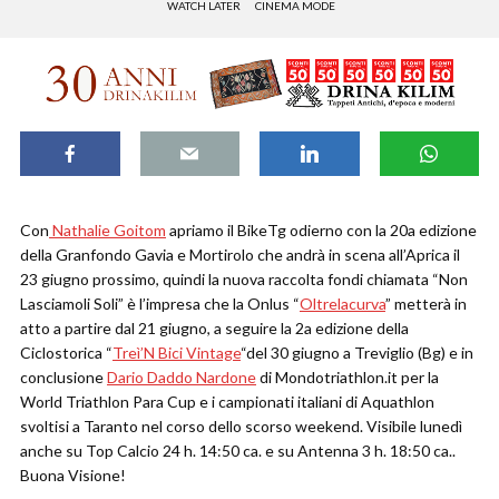
WATCH LATER
CINEMA MODE
Con
Nathalie Goitom
apriamo il BikeTg odierno con la 20a edizione
della Granfondo Gavia e Mortirolo che andrà in scena all’Aprica il
23 giugno prossimo, quindi la nuova raccolta fondi chiamata “Non
Lasciamoli Soli” è l’impresa che la Onlus “
Oltrelacurva
” metterà in
atto a partire dal 21 giugno, a seguire la 2a edizione della
Ciclostorica “
Treì’N Bici Vintage
“del 30 giugno a Treviglio (Bg) e in
conclusione
Dario Daddo Nardone
di Mondotriathlon.it per la
World Triathlon Para Cup e i campionati italiani di Aquathlon
svoltisi a Taranto nel corso dello scorso weekend. Visibile lunedì
anche su Top Calcio 24 h. 14:50 ca. e su Antenna 3 h. 18:50 ca..
Buona Visione!