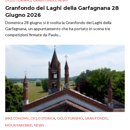
CICLO TURISMO
GRAN FONDO
NEWS
Granfondo dei Laghi della Garfagnana 28
Giugno 2026
Domenica 28 giugno si è svolta la Granfondo dei Laghi della
Garfagnana, un appuntamento che ha portato in scena tre
competizioni firmate da Paolo...
,
,
,
,
BIKECONOMY
CICLO STORICA
CICLO TURISMO
GRAN FONDO
,
MOUNTAIN BIKE
NEWS