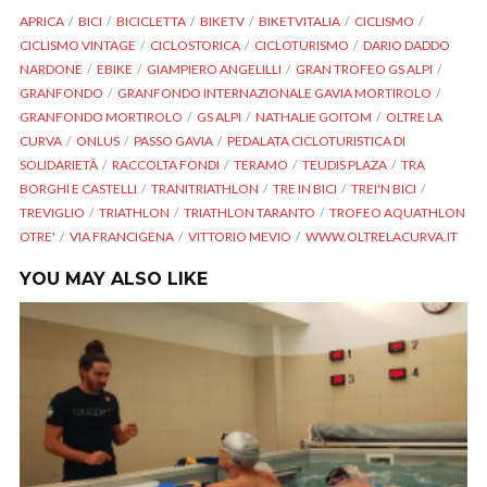
APRICA
BICI
BICICLETTA
BIKETV
BIKETVITALIA
CICLISMO
CICLISMO VINTAGE
CICLOSTORICA
CICLOTURISMO
DARIO DADDO
NARDONE
EBIKE
GIAMPIERO ANGELILLI
GRAN TROFEO GS ALPI
GRANFONDO
GRANFONDO INTERNAZIONALE GAVIA MORTIROLO
GRANFONDO MORTIROLO
GS ALPI
NATHALIE GOITOM
OLTRE LA
CURVA
ONLUS
PASSO GAVIA
PEDALATA CICLOTURISTICA DI
SOLIDARIETÀ
RACCOLTA FONDI
TERAMO
TEUDIS PLAZA
TRA
BORGHI E CASTELLI
TRANITRIATHLON
TRE IN BICI
TREI'N BICI
TREVIGLIO
TRIATHLON
TRIATHLON TARANTO
TROFEO AQUATHLON
OTRE'
VIA FRANCIGENA
VITTORIO MEVIO
WWW.OLTRELACURVA.IT
YOU MAY ALSO LIKE