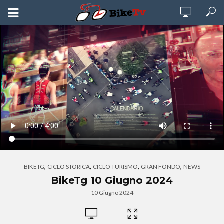
,
,
,
,
BIKETG
CICLO STORICA
CICLO TURISMO
GRAN FONDO
NEWS
BikeTg 10 Giugno 2024
10 Giugno 2024