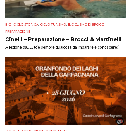
,
,
,
,
BICI
CICLO STORICA
CICLO TURISMO
IL CICLISMO DI BROCCI
PREPARAZIONE
Cinelli – Preparazione – Brocci & Martinelli
A lezione da…… (c’è sempre qualcosa da imparare e conoscere!).
,
,