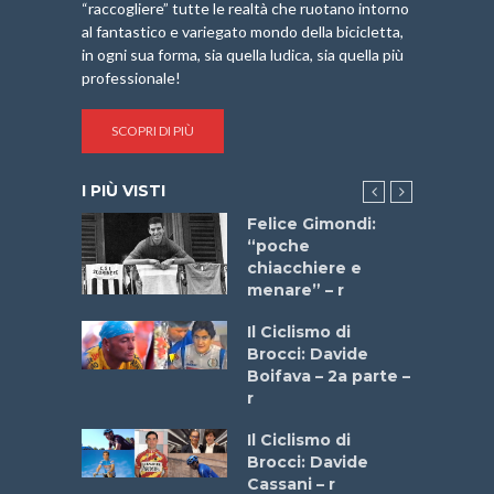
“raccogliere” tutte le realtà che ruotano intorno
al fantastico e variegato mondo della bicicletta,
in ogni sua forma, sia quella ludica, sia quella più
professionale!
SCOPRI DI PIÙ
I PIÙ VISTI
do “La
Felice Gimondi:
a Bike
“poche
 2025”
chiacchiere e
menare” – r
a
Il Ciclismo di
stelli” –
Brocci: Davide
a
Boifava – 2a parte –
r
ne
Il Ciclismo di
o
Brocci: Davide
onale San
Cassani – r
ipressa –