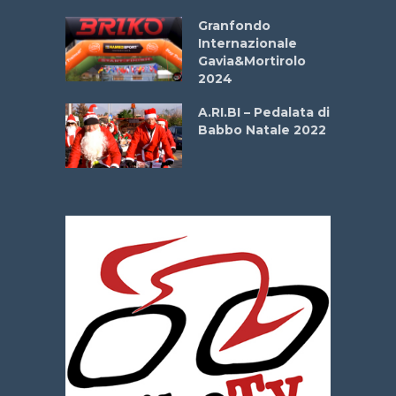
Aprile
Granfondo
Internazionale
Gavia&Mortirolo
e Sea –
2024
dei Poeti
A.RI.BI – Pedalata di
Babbo Natale 2022
La
 verde”