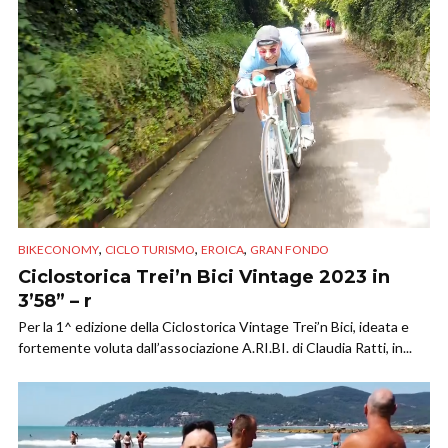
,
,
,
BIKECONOMY
CICLO TURISMO
EROICA
GRAN FONDO
Ciclostorica Trei’n Bici Vintage 2023 in
3’58” – r
Per la 1^ edizione della Ciclostorica Vintage Trei’n Bici, ideata e
fortemente voluta dall’associazione A.RI.BI. di Claudia Ratti, in...