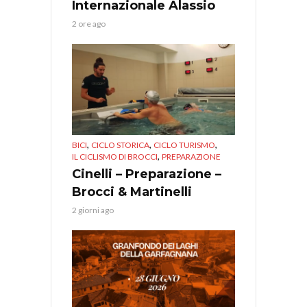
Internazionale Alassio
2 ore ago
,
,
,
BICI
CICLO STORICA
CICLO TURISMO
,
IL CICLISMO DI BROCCI
PREPARAZIONE
Cinelli – Preparazione –
Brocci & Martinelli
2 giorni ago