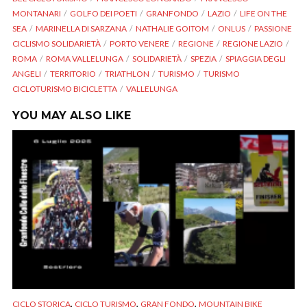
MONTANARI
GOLFO DEI POETI
GRANFONDO
LAZIO
LIFE ON THE
SEA
MARINELLA DI SARZANA
NATHALIE GOITOM
ONLUS
PASSIONE
CICLISMO SOLIDARIETÀ
PORTO VENERE
REGIONE
REGIONE LAZIO
ROMA
ROMA VALLELUNGA
SOLIDARIETÀ
SPEZIA
SPIAGGIA DEGLI
ANGELI
TERRITORIO
TRIATHLON
TURISMO
TURISMO
CICLOTURISMO BICICLETTA
VALLELUNGA
YOU MAY ALSO LIKE
,
,
,
CICLO STORICA
CICLO TURISMO
GRAN FONDO
MOUNTAIN BIKE