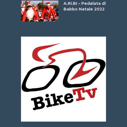
A.RI.BI – Pedalata di
Babbo Natale 2022
La
 verde”