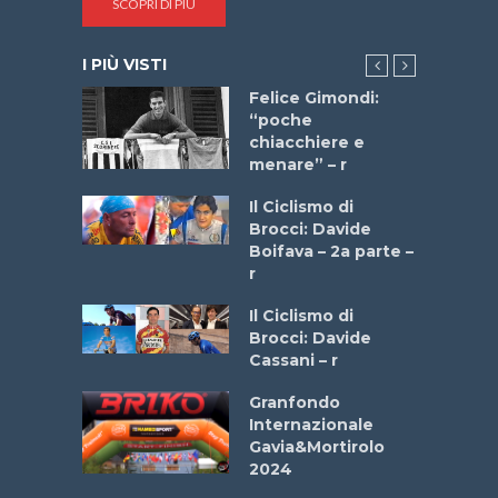
SCOPRI DI PIÙ
I PIÙ VISTI
do “La
Felice Gimondi:
a Bike
“poche
 2025”
chiacchiere e
menare” – r
a
Il Ciclismo di
stelli” –
Brocci: Davide
a
Boifava – 2a parte –
r
ne
Il Ciclismo di
o
Brocci: Davide
onale San
Cassani – r
ipressa –
Aprile
Granfondo
Internazionale
Gavia&Mortirolo
e Sea –
2024
dei Poeti