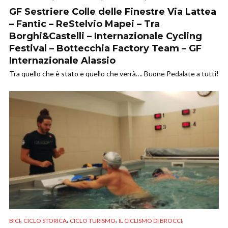
GF Sestriere Colle delle Finestre Via Lattea
– Fantic – ReStelvio Mapei – Tra
Borghi&Castelli – Internazionale Cycling
Festival – Bottecchia Factory Team – GF
Internazionale Alassio
Tra quello che è stato e quello che verrà…. Buone Pedalate a tutti!
,
,
,
,
BICI
CICLO STORICA
CICLO TURISMO
IL CICLISMO DI BROCCI