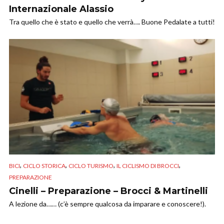
Internazionale Alassio
Tra quello che è stato e quello che verrà…. Buone Pedalate a tutti!
,
,
,
,
BICI
CICLO STORICA
CICLO TURISMO
IL CICLISMO DI BROCCI
PREPARAZIONE
Cinelli – Preparazione – Brocci & Martinelli
A lezione da…… (c’è sempre qualcosa da imparare e conoscere!).