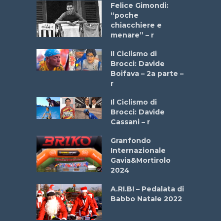
do “La
Felice Gimondi:
a Bike
“poche
 2025”
chiacchiere e
menare” – r
a
Il Ciclismo di
stelli” –
Brocci: Davide
a
Boifava – 2a parte –
r
ne
Il Ciclismo di
o
Brocci: Davide
onale San
Cassani – r
ipressa –
Aprile
Granfondo
Internazionale
Gavia&Mortirolo
e Sea –
2024
dei Poeti
A.RI.BI – Pedalata di
Babbo Natale 2022
La
 verde”