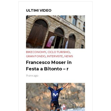
ULTIMI VIDEO
,
,
BIKECONOMY
CICLO TURISMO
,
,
GRAN FONDO
INTERVISTE
NEWS
Francesco Moser in
Festa a Bitonto – r
9 ore ago