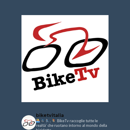
biketvitalia
.
BikeTv raccoglie tutte le
realtà’ che ruotano intorno al mondo della
bicicletta.