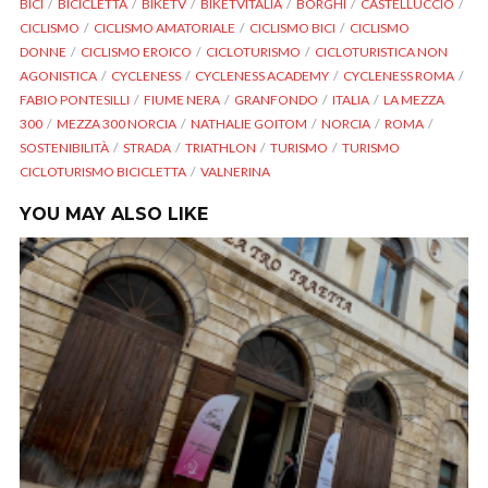
BICI
BICICLETTA
BIKETV
BIKETVITALIA
BORGHI
CASTELLUCCIO
CICLISMO
CICLISMO AMATORIALE
CICLISMO BICI
CICLISMO
DONNE
CICLISMO EROICO
CICLOTURISMO
CICLOTURISTICA NON
AGONISTICA
CYCLENESS
CYCLENESS ACADEMY
CYCLENESS ROMA
FABIO PONTESILLI
FIUME NERA
GRANFONDO
ITALIA
LA MEZZA
300
MEZZA 300 NORCIA
NATHALIE GOITOM
NORCIA
ROMA
SOSTENIBILITÀ
STRADA
TRIATHLON
TURISMO
TURISMO
CICLOTURISMO BICICLETTA
VALNERINA
YOU MAY ALSO LIKE