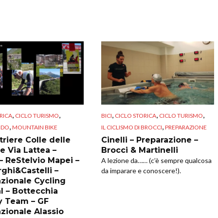
,
,
,
,
,
RICA
CICLO TURISMO
BICI
CICLO STORICA
CICLO TURISMO
,
,
NDO
MOUNTAIN BIKE
IL CICLISMO DI BROCCI
PREPARAZIONE
riere Colle delle
Cinelli – Preparazione –
e Via Lattea –
Brocci & Martinelli
 – ReStelvio Mapei –
A lezione da…… (c’è sempre qualcosa
ghi&Castelli –
da imparare e conoscere!).
azionale Cycling
l – Bottecchia
y Team – GF
azionale Alassio