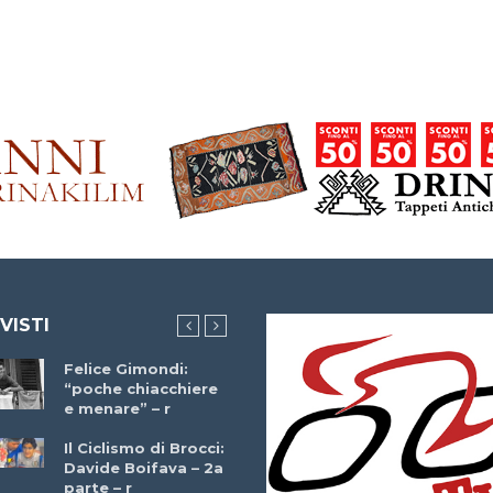
 VISTI
Felice Gimondi:
Brocci Incontra
“poche chiacchiere
Giuseppe Martinell
e menare” – r
– r
Il Ciclismo di Brocci:
Davide Boifava – 2a
Che cos’è il
parte – r
triathlon? Con