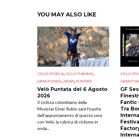
YOU MAY ALSO LIKE
,
,
CICLO STORICA
CICLO TURISMO
CICLO STO
,
,
GRAN FONDO
NEWS
PUNTATE
GRAN FO
Velò Puntata del 6 Agosto
GF Sest
2026
Finestr
Fantic
Il ciclista colombiano della
Tra Bor
Movistar Einer Rubio sarà l’ospite
Intern
dell’appuntamento di questa sera
Festiva
con Velò, la rubrica di ciclismo in
Factor
onda...
Intern