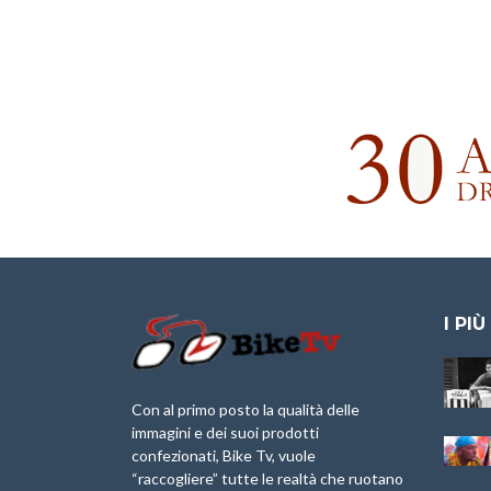
I PIÙ
Granfondo
IX Ed. “Tra
Internazionale
Borghi&Castelli” –
Briko Torino – 11
Anteprima
Con al primo posto la qualità delle
Maggio 2025 – r
immagini e dei suoi prodotti
1a Edizione
confezionati, Bike Tv, vuole
Granfondo
Granfondo
“raccogliere” tutte le realtà che ruotano
Internazionale
Internazionale San