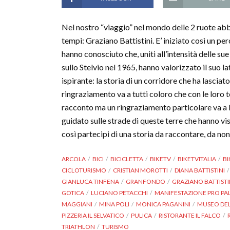
Nel nostro “viaggio” nel mondo delle 2 ruote abb
tempi: Graziano Battistini. E’ iniziato così un per
hanno conosciuto che, uniti all’intensità delle 
sullo Stelvio nel 1965, hanno valorizzato il suo la
ispirante: la storia di un corridore che ha lasciato
ringraziamento va a tutti coloro che con le loro 
racconto ma un ringraziamento particolare va a I
guidato sulle strade di queste terre che hanno v
così partecipi di una storia da raccontare, da no
ARCOLA
BICI
BICICLETTA
BIKETV
BIKETVITALIA
BI
CICLOTURISMO
CRISTIAN MOROTTI
DIANA BATTISTINI
GIANLUCA TINFENA
GRANFONDO
GRAZIANO BATTISTI
GOTICA
LUCIANO PETACCHI
MANIFESTAZIONE PRO PA
MAGGIANI
MINA POLI
MONICA PAGANINI
MUSEO DEL
PIZZERIA IL SELVATICO
PULICA
RISTORANTE IL FALCO
TRIATHLON
TURISMO