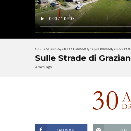
,
,
,
CICLO STORICA
CICLO TURISMO
EQUILIBRISMI
GRAN FO
Sulle Strade di Grazian
4 mesi ago
FACEBOOK
EMAIL