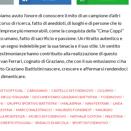
iamo avuto l’onore di conoscere il mito di un campione d’altri
corso di ricerca, fatto di aneddoti, di luoghi e di persone che lo
sue imprese più memorabili, come la conquista della “Cima Coppi”
to umano, fatto di sacrificio e passione. Un ritratto autentico e
 un segno indelebile per la sua tenacia e il suo stile. Un sentito
testimonianze hanno contribuito alla realizzazione di questo
van Ferrari, cognato di Graziano, che con il suo entusiasmo ci ha
isto Graziano Battistini nascere, crescere e affermarsi rendendoci
n dimenticare.
KETVOFFICIAL
CARIGNANO
CASTELLO DI FOSDINOVO
CICLISMO
DIEGO STAGNARI
DOCUMENTARIO GRAZIANO BATTISTINI
FOSDINOVO
NI
GRUPPO SPORTIVO BATTISTINI
I MALASPINA
IVAN FERTRARI
LINEA
LESTINA
MARCO BALESTRACCI
MAURIZIO FONDRIEST
MAURIZIO
LA RESISTENZA
MUSEO DI FOSDINOVO
NATHALIE GOITOM
PALESTINA
ROBERTO POGGIALI
SINDACO DI ARCOLA
SPORT DI FOSDINOVO