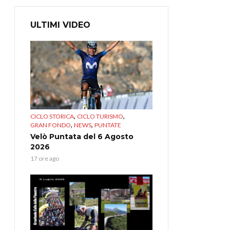
ULTIMI VIDEO
,
,
CICLO STORICA
CICLO TURISMO
,
,
GRAN FONDO
NEWS
PUNTATE
Velò Puntata del 6 Agosto
2026
17 ore ago