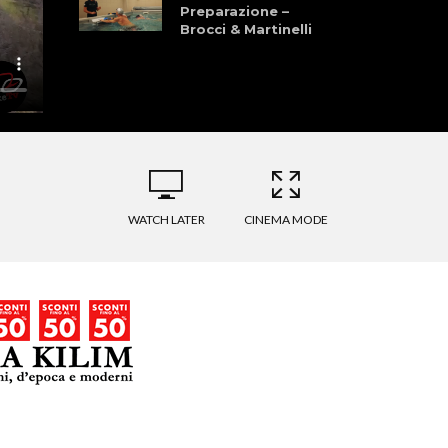
Preparazione –
Brocci & Martinelli
Granfondo dei
Laghi della
Garfagnana 28
Giugno 2026
La Pellegrina Bike
Marathon: Storia,
Cultura, Sport, e
Natura
WATCH LATER
CINEMA MODE