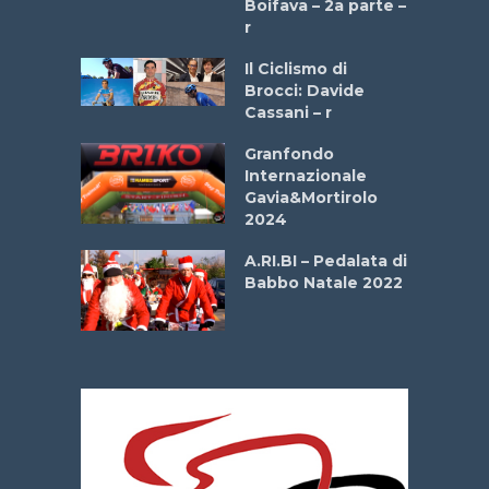
Boifava – 2a parte –
ipressa –
r
Aprile
Il Ciclismo di
Brocci: Davide
e Sea –
Cassani – r
dei Poeti
Granfondo
Internazionale
La
Gavia&Mortirolo
 verde”
2024
A.RI.BI – Pedalata di
mi –
Babbo Natale 2022
bato 14
2026