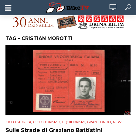
TAG - CRISTIAN MOROTTI
,
,
,
,
CICLO STORICA
CICLO TURISMO
EQUILIBRISMI
GRAN FONDO
NEWS
Sulle Strade di Graziano Battistini