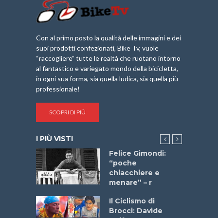
Con al primo posto la qualità delle immagini e dei
suoi prodotti confezionati, Bike Tv, vuole
“raccogliere” tutte le realtà che ruotano intorno
al fantastico e variegato mondo della bicicletta,
in ogni sua forma, sia quella ludica, sia quella più
professionale!
SCOPRI DI PIÙ
I PIÙ VISTI
a
Felice Gimondi:
stelli” –
“poche
a
chiacchiere e
menare” – r
ne
Il Ciclismo di
o
Brocci: Davide
onale San