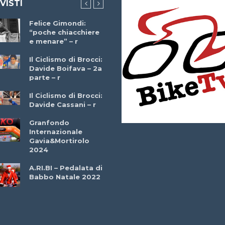
 VISTI
Felice Gimondi:
Brocci Incontra
“poche chiacchiere
Giuseppe Martinell
e menare” – r
– r
Il Ciclismo di Brocci:
Davide Boifava – 2a
Che cos’è il
parte – r
triathlon? Con
Simone Diamantini
Il Ciclismo di Brocci:
– r
Davide Cassani – r
2a BITRAIL 23
Granfondo
Marzo 2025 – Bosc
Internazionale
Comunale di
Gavia&Mortirolo
Bitonto (Ba)
2024
Ottavio Bottechia 
A.RI.BI – Pedalata di
Versione Integrale 
Babbo Natale 2022
r
GF Città di Loano
2022: Buona la
Prima