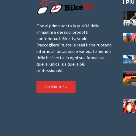
I PIÙ
Granfondo
Aspettando “La
Internazionale
Pellegrina Bike
Laigueglia 22
Marathon 2025”
Con al primo posto la qualità delle
Febbraio 2026
immagini e dei suoi prodotti
IX Ed. “Tra
confezionati, Bike Tv, vuole
Granfondo
Borghi&Castelli” –
“raccogliere” tutte le realtà che ruotano
Internazionale
Anteprima
intorno al fantastico e variegato mondo
Briko Torino – 11
della bicicletta, in ogni sua forma, sia
Maggio 2025 – r
1a Edizione
Granfondo
quella ludica, sia quella più
Minerva Edizioni e
Internazionale San
professionale!
Giancarlo Brocci
Lorenzo Cipressa –
per “Bartali l’Ultimo
Sabato 5 Aprile
Eroico” – r
2025
SCOPRI DI PIÙ
Sulle Strade di
Life on the Sea –
Graziano Battistini
Nel Golfo dei Poeti
Cinema: “La
Il Ciclismo di Brocci
bicicletta verde”
– Roberto Damiani