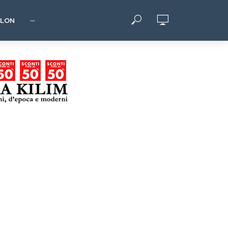
HLON
···