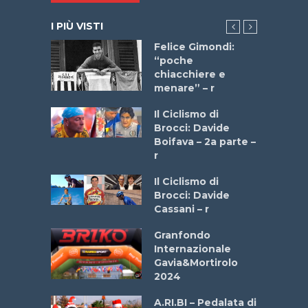
I PIÙ VISTI
do “La
Felice Gimondi:
a Bike
“poche
 2025”
chiacchiere e
menare” – r
a
Il Ciclismo di
stelli” –
Brocci: Davide
a
Boifava – 2a parte –
r
ne
Il Ciclismo di
o
Brocci: Davide
onale San
Cassani – r
ipressa –
Aprile
Granfondo
Internazionale
Gavia&Mortirolo
e Sea –
2024
dei Poeti
A.RI.BI – Pedalata di