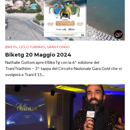
,
,
BIKETG
CICLO TURISMO
GRAN FONDO
Biketg 20 Maggio 2024
Nathalie Goitom apre il BikeTg con la 6^ edizione del
TraniTriathlon – 3^ tappa del Circuito Nazionale Gara Gold che si
svolgerà a Trani il 15...