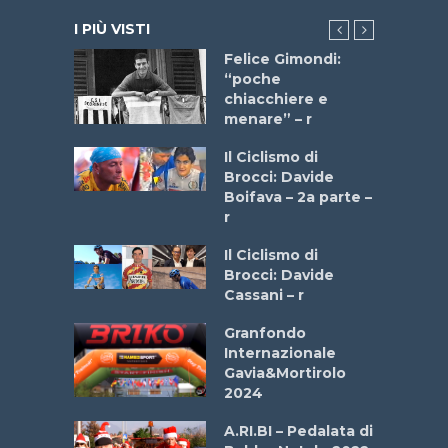
I PIÙ VISTI
do “La
Felice Gimondi:
a Bike
“poche
 2025”
chiacchiere e
menare” – r
a
Il Ciclismo di
stelli” –
Brocci: Davide
a
Boifava – 2a parte –
r
ne
Il Ciclismo di
o
Brocci: Davide
onale San
Cassani – r
ipressa –
Aprile
Granfondo
Internazionale
Gavia&Mortirolo
e Sea –
2024
dei Poeti
A.RI.BI – Pedalata di