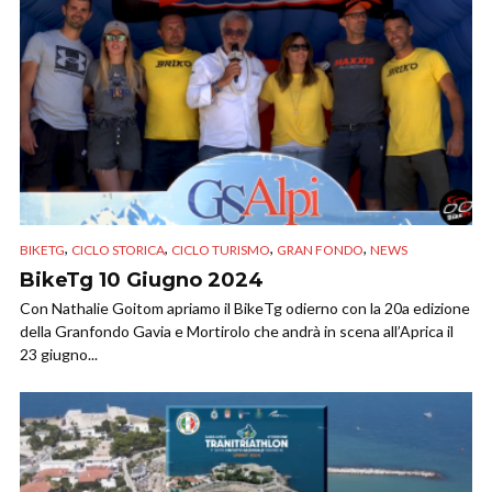
,
,
,
,
BIKETG
CICLO STORICA
CICLO TURISMO
GRAN FONDO
NEWS
BikeTg 10 Giugno 2024
Con Nathalie Goitom apriamo il BikeTg odierno con la 20a edizione
della Granfondo Gavia e Mortirolo che andrà in scena all’Aprica il
23 giugno...