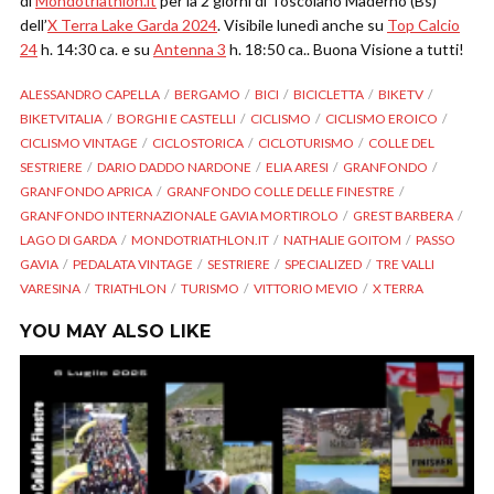
di
Mondotriathlon.it
per la 2 giorni di Toscolano Maderno (Bs)
dell’
X Terra Lake Garda 2024
. Visibile lunedì anche su
Top Calcio
24
h. 14:30 ca. e su
Antenna 3
h. 18:50 ca.. Buona Visione a tutti!
ALESSANDRO CAPELLA
BERGAMO
BICI
BICICLETTA
BIKETV
BIKETVITALIA
BORGHI E CASTELLI
CICLISMO
CICLISMO EROICO
CICLISMO VINTAGE
CICLOSTORICA
CICLOTURISMO
COLLE DEL
SESTRIERE
DARIO DADDO NARDONE
ELIA ARESI
GRANFONDO
GRANFONDO APRICA
GRANFONDO COLLE DELLE FINESTRE
GRANFONDO INTERNAZIONALE GAVIA MORTIROLO
GREST BARBERA
LAGO DI GARDA
MONDOTRIATHLON.IT
NATHALIE GOITOM
PASSO
GAVIA
PEDALATA VINTAGE
SESTRIERE
SPECIALIZED
TRE VALLI
VARESINA
TRIATHLON
TURISMO
VITTORIO MEVIO
X TERRA
YOU MAY ALSO LIKE