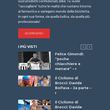
suoi prodotti confezionati, Bike Tv, vuole
“raccogliere” tutte le realtà che ruotano intorno
al fantastico e variegato mondo della bicicletta,
in ogni sua forma, sia quella ludica, sia quella più
professionale!
SCOPRI DI PIÙ
I PIÙ VISTI
do “La
Felice Gimondi:
a Bike
“poche
 2025”
chiacchiere e
menare” – r
a
Il Ciclismo di
stelli” –
Brocci: Davide
a
Boifava – 2a parte –
r
ne
Il Ciclismo di
o
Brocci: Davide
onale San