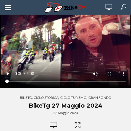
,
,
,
BIKETG
CICLO STORICA
CICLO TURISMO
GRAN FONDO
BikeTg 27 Maggio 2024
26 Maggio 2024