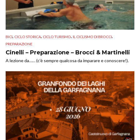
,
,
,
,
BICI
CICLO STORICA
CICLO TURISMO
IL CICLISMO DI BROCCI
PREPARAZIONE
Cinelli – Preparazione – Brocci & Martinelli
A lezione da…… (c’è sempre qualcosa da imparare e conoscere!).