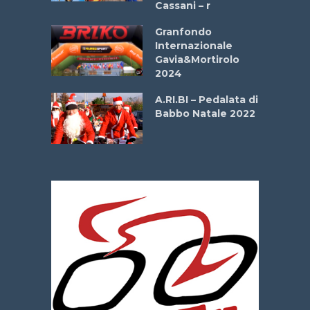
Cassani – r
ipressa –
Aprile
Granfondo
Internazionale
Gavia&Mortirolo
e Sea –
2024
dei Poeti
A.RI.BI – Pedalata di
Babbo Natale 2022
La
 verde”