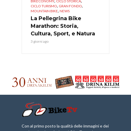
,
,
BIKECONOMY
CICLO STORICA
,
,
CICLO TURISMO
GRAN FONDO
,
MOUNTAIN BIKE
NEWS
La Pellegrina Bike
Marathon: Storia,
Cultura, Sport, e Natura
3 giorni ago
Con al primo posto la qualità delle immagini e dei