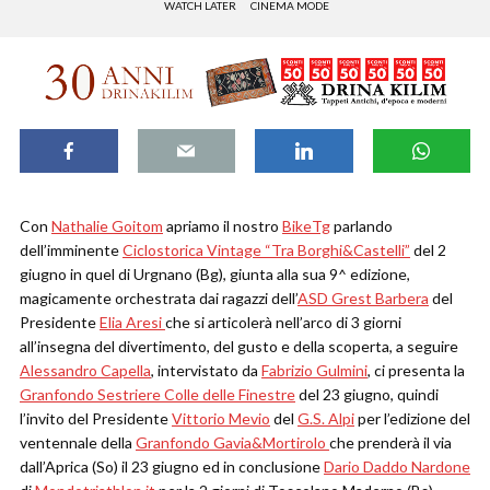
WATCH LATER
CINEMA MODE
Con
Nathalie Goitom
apriamo il nostro
BikeTg
parlando
dell’imminente
Ciclostorica Vintage “Tra Borghi&Castelli”
del 2
giugno in quel di Urgnano (Bg), giunta alla sua 9^ edizione,
magicamente orchestrata dai ragazzi dell’
ASD Grest Barbera
del
Presidente
Elia Aresi
che si articolerà nell’arco di 3 giorni
all’insegna del divertimento, del gusto e della scoperta, a seguire
Alessandro Capella
, intervistato da
Fabrizio Gulmini
, ci presenta la
Granfondo Sestriere Colle delle Finestre
del 23 giugno, quindi
l’invito del Presidente
Vittorio Mevio
del
G.S. Alpi
per l’edizione del
ventennale della
Granfondo Gavia&Mortirolo
che prenderà il via
dall’Aprica (So) il 23 giugno ed in conclusione
Dario Daddo Nardone