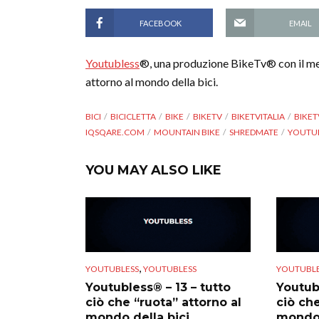
FACEBOOK
EMAIL
Youtubless
®, una produzione BikeTv® con il megl
attorno al mondo della bici.
BICI
BICICLETTA
BIKE
BIKETV
BIKETVITALIA
BIKET
IQSQARE.COM
MOUNTAIN BIKE
SHREDMATE
YOUTU
YOU MAY ALSO LIKE
,
YOUTUBLESS
YOUTUBLESS
YOUTUBLE
Youtubless® – 13 – tutto
Youtubl
ciò che “ruota” attorno al
ciò che
mondo della bici
mondo 