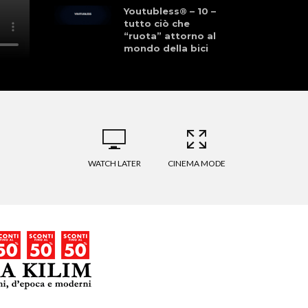
Youtubless® – 10 –
tutto ciò che
“ruota” attorno al
mondo della bici
Youtubless® – 8 –
tutto ciò che
“ruota” attorno al
mondo della bici
WATCH LATER
CINEMA MODE