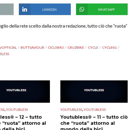
LINKEDIN
WHATSAPP
io della rete scelto dalla nostra redazione, tutto ciò che “ruota”
VOFFICIAL
BUTTSAVIOUR
CICLISMO
CRUZBIKE
CYCLE
CYCLING
BLESS
,
,
SS
YOUTUBLESS
YOUTUBLESS
YOUTUBLESS
ess® – 12 – tutto
Youtubless® – 11 – tutto ciò
 “ruota” attorno al
che “ruota” attorno al
della bici
mondo della bici