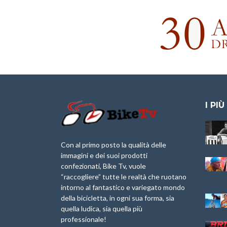
I PIÙ
Granfondo
Aspettando “La
Internazionale
Pellegrina Bike
Briko Torino – 11
Marathon 2025”
Con al primo posto la qualità delle
Maggio 2025 – r
immagini e dei suoi prodotti
IX Ed. “Tra
confezionati, Bike Tv, vuole
Granfondo
Borghi&Castelli” –
“raccogliere” tutte le realtà che ruotano
Internazionale
Anteprima
intorno al fantastico e variegato mondo
Laigueglia 22
della bicicletta, in ogni sua forma, sia
Febbraio 2026
1a Edizione
Granfondo
quella ludica, sia quella più
Minerva Edizioni e
Internazionale San
professionale!
Giancarlo Brocci
Lorenzo Cipressa –