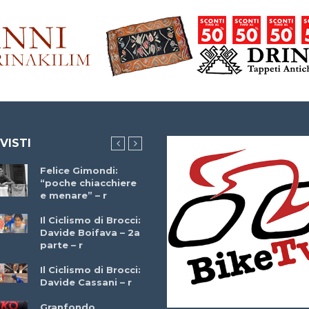
 VISTI
Felice Gimondi:
Brocci Incontra
“poche chiacchiere
Giuseppe Martinell
e menare” – r
– r
Il Ciclismo di Brocci:
Davide Boifava – 2a
Che cos’è il
parte – r
triathlon? Con
Simone Diamantini
Il Ciclismo di Brocci:
– r
Davide Cassani – r
2a BITRAIL 23
Granfondo