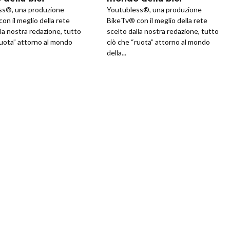
ss®, una produzione
Youtubless®, una produzione
on il meglio della rete
BikeTv® con il meglio della rete
lla nostra redazione, tutto
scelto dalla nostra redazione, tutto
ruota” attorno al mondo
ciò che “ruota” attorno al mondo
della...