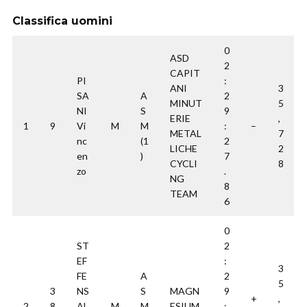
Classifica uomini
0
ASD
2
CAPIT
PI
:
ANI
3
SA
A
2
MINUT
5
NI
S
9
ERIE
,
1
9
Vi
M
M
:
–
METAL
7
nc
(1
2
LICHE
2
en
)
7
CYCLI
8
zo
.
NG
8
TEAM
6
0
ST
2
EF
:
3
FE
A
2
5
3
NS
S
MAGN
9
+
,
2
8
Al
M
M
ESIUM
: