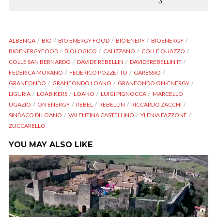
3
ALBENGA
BIO
BIO ENERGY FOOD
BIO ENERY
BIOENERGY
BIOENERGYFOOD
BIOLOGICO
CALIZZANO
COLLE QUAZZO
COLLE SAN BERNARDO
DAVIDE REBELLIN
DAVIDEREBELLIN.IT
FEDERICA MORANO
FEDERICO POZZETTO
GARESSIO
GRANFONDO
GRANFONDO LOANO
GRANFONDO ON-ENERGY
LIGURIA
LOABIKERS
LOANO
LUIGI PIGNOCCA
MARCELLO
UGAZIO
ON ENERGY
REBEL
REBELLIN
RICCARDO ZACCHI
SINDACO DI LOANO
VALENTINA CASTELLINO
YLENIA FAZZONE
ZUCCARELLO
YOU MAY ALSO LIKE