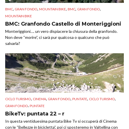
,
,
,
,
,
BMC
GRAN FONDO
MOUNTAIN BIKE
BMC
GRAN FONDO
MOUNTAIN BIKE
BMC: Granfondo Castello di Monteriggioni
Monteriggioni…. un vero dispiacere la chiusura della granfondo.
Non deve “morire”, ci sarà pur qualcosa o qualcuno che può
salvarla?
,
,
,
,
,
CICLO TURISMO
CINEMA
GRAN FONDO
PUNTATE
CICLO TURISMO
,
GRAN FONDO
PUNTATE
BikeTv: puntata 22 – r
In questa ventiduesima puntata Bike Tv si occuperà di Cinema
con le “Bellezze in bicicletta”, poi ci sposteremo in Valtellina con