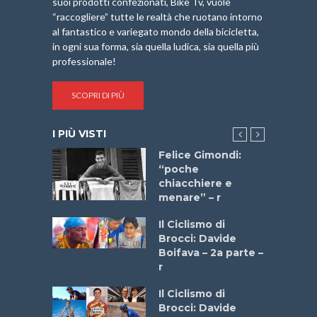
suoi prodotti confezionati, Bike Tv, vuole
“raccogliere” tutte le realtà che ruotano intorno
al fantastico e variegato mondo della bicicletta,
in ogni sua forma, sia quella ludica, sia quella più
professionale!
SCOPRI DI PIÙ
I PIÙ VISTI
do “La
Felice Gimondi:
a Bike
“poche
 2025”
chiacchiere e
menare” – r
a
Il Ciclismo di
stelli” –
Brocci: Davide
a
Boifava – 2a parte –
r
ne
Il Ciclismo di
o
Brocci: Davide
onale San