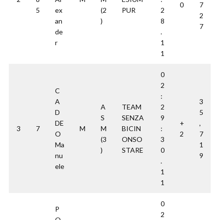
0
7
5
ex
(2
PUR
2
2
an
)
8
7
de
.
r
1
1
0
2
C
:
A
3
A
TEAM
2
D
5
S
SENZA
9
DE
+
,
3
7
M
M
BICIN
:
O
2
7
(3
ONSO
3
Ma
1
)
STARE
0
nu
9
.
ele
1
1
0
P
2
O