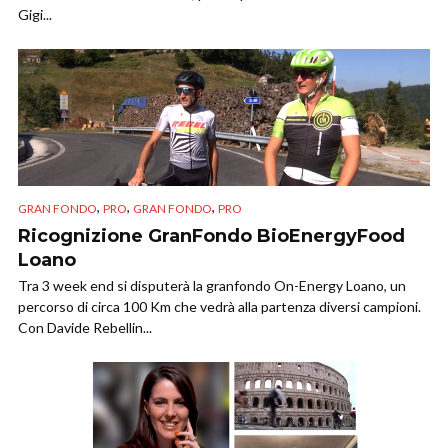
Gigi...
,
,
,
GRAN FONDO
PRO
GRAN FONDO
PRO
Ricognizione GranFondo BioEnergyFood
Loano
Tra 3 week end si disputerà la granfondo On-Energy Loano, un
percorso di circa 100 Km che vedrà alla partenza diversi campioni.
Con Davide Rebellin...