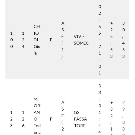
0
2
:
A
+
3
CH
5
S
2
0
1
1
IO
5
F
VIVI-
5
,
0
2
DI
F
:
(
SOMEC
:
4
0
4
Gio
2
1
5
5
ia
1
)
3
3
.
0
1
0
3
M
:
A
+
2
OR
0
S
3
9
1
1
AN
GS
1
F
2
,
2
2
O
F
PASSA
:
(
:
3
8
6
Fed
TORE
4
2
1
8
eric
4