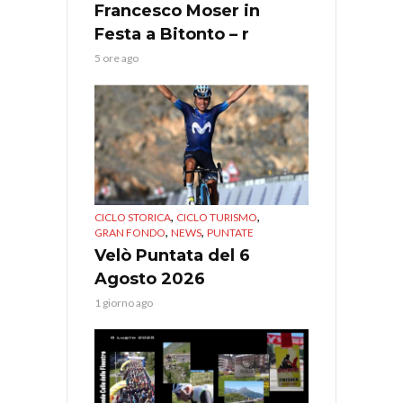
Francesco Moser in
Festa a Bitonto – r
5 ore ago
,
,
CICLO STORICA
CICLO TURISMO
,
,
GRAN FONDO
NEWS
PUNTATE
Velò Puntata del 6
Agosto 2026
1 giorno ago