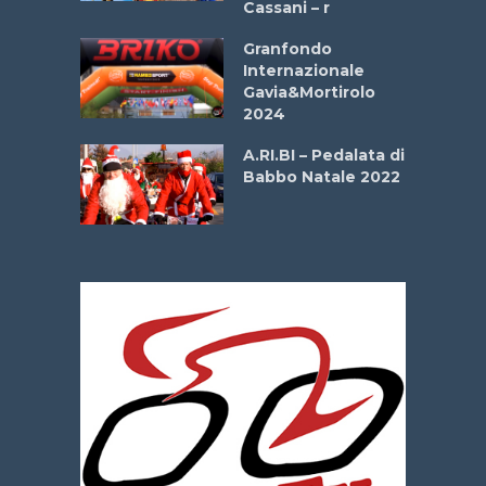
Cassani – r
ipressa –
Aprile
Granfondo
Internazionale
Gavia&Mortirolo
e Sea –
2024
dei Poeti
A.RI.BI – Pedalata di
Babbo Natale 2022
La
 verde”