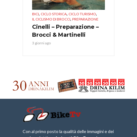
,
,
,
BICI
CICLO STORICA
CICLO TURISMO
,
IL CICLISMO DI BROCCI
PREPARAZIONE
Cinelli – Preparazione –
Brocci & Martinelli
3 giorni ago
Con al primo posto la qualità delle immagini e dei