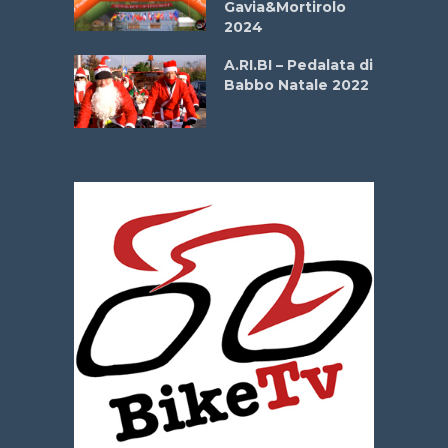
Gavia&Mortirolo
e Sea –
2024
dei Poeti
A.RI.BI – Pedalata di
Babbo Natale 2022
La
 verde”