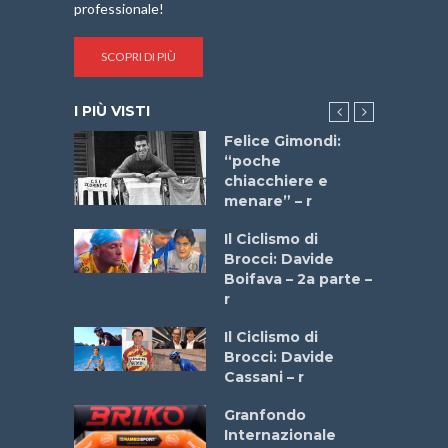
professionale!
SCOPRI DI PIÙ
I PIÙ VISTI
do “La
Felice Gimondi:
a Bike
“poche
 2025”
chiacchiere e
menare” – r
a
Il Ciclismo di
stelli” –
Brocci: Davide
a
Boifava – 2a parte –
r
ne
Il Ciclismo di
o
Brocci: Davide
onale San
Cassani – r
ipressa –
Aprile
Granfondo
Internazionale