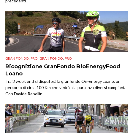
precedenti...
,
,
,
GRAN FONDO
PRO
GRAN FONDO
PRO
Ricognizione GranFondo BioEnergyFood
Loano
Tra 3 week end si disputerà la granfondo On-Energy Loano, un
percorso di circa 100 Km che vedrà alla partenza diversi campioni.
Con Davide Rebellin...